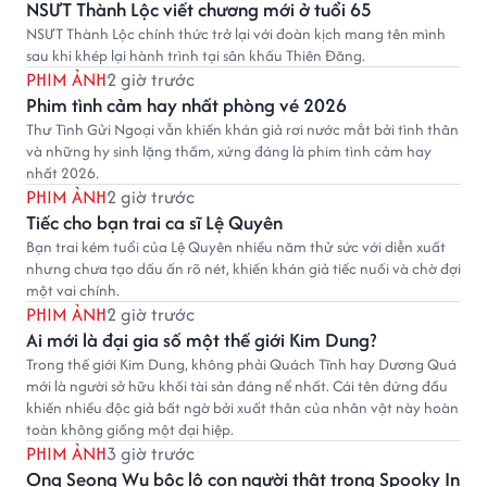
NSƯT Thành Lộc viết chương mới ở tuổi 65
NSƯT Thành Lộc chính thức trở lại với đoàn kịch mang tên mình
sau khi khép lại hành trình tại sân khấu Thiên Đăng.
PHIM ẢNH
2 giờ trước
Phim tình cảm hay nhất phòng vé 2026
Thư Tình Gửi Ngoại vẫn khiến khán giả rơi nước mắt bởi tình thân
và những hy sinh lặng thầm, xứng đáng là phim tình cảm hay
nhất 2026.
PHIM ẢNH
2 giờ trước
Tiếc cho bạn trai ca sĩ Lệ Quyên
Bạn trai kém tuổi của Lệ Quyên nhiều năm thử sức với diễn xuất
nhưng chưa tạo dấu ấn rõ nét, khiến khán giả tiếc nuối và chờ đợi
một vai chính.
PHIM ẢNH
2 giờ trước
Ai mới là đại gia số một thế giới Kim Dung?
Trong thế giới Kim Dung, không phải Quách Tĩnh hay Dương Quá
mới là người sở hữu khối tài sản đáng nể nhất. Cái tên đứng đầu
khiến nhiều độc giả bất ngờ bởi xuất thân của nhân vật này hoàn
toàn không giống một đại hiệp.
PHIM ẢNH
3 giờ trước
Ong Seong Wu bộc lộ con người thật trong Spooky In