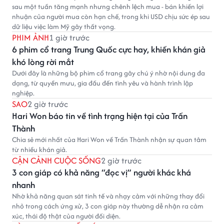
sau một tuần tăng mạnh nhưng chênh lệch mua - bán khiến lợi
nhuận của người mua còn hạn chế, trong khi USD chịu sức ép sau
dữ liệu việc làm Mỹ gây thất vọng.
PHIM ẢNH
1 giờ trước
6 phim cổ trang Trung Quốc cực hay, khiến khán giả
khó lòng rời mắt
Dưới đây là những bộ phim cổ trang gây chú ý nhờ nội dung đa
dạng, từ quyền mưu, gia đấu đến tình yêu và hành trình lập
nghiệp.
SAO
2 giờ trước
Hari Won báo tin về tình trạng hiện tại của Trấn
Thành
Chia sẻ mới nhất của Hari Won về Trấn Thành nhận sự quan tâm
từ nhiều khán giả.
CẬN CẢNH CUỘC SỐNG
2 giờ trước
3 con giáp có khả năng “đọc vị” người khác khá
nhanh
Nhờ khả năng quan sát tinh tế và nhạy cảm với những thay đổi
nhỏ trong cách ứng xử, 3 con giáp này thường dễ nhận ra cảm
xúc, thái độ thật của người đối diện.