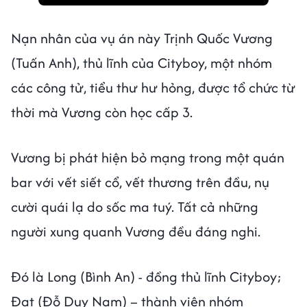
Nạn nhân của vụ án này Trịnh Quốc Vương
(Tuấn Anh), thủ lĩnh của Cityboy, một nhóm
các công tử, tiểu thư hư hỏng, được tổ chức từ
thời mà Vương còn học cấp 3.
Vương bị phát hiện bỏ mạng trong một quán
bar với vết siết cổ, vết thương trên đầu, nụ
cười quái lạ do sốc ma tuý. Tất cả những
người xung quanh Vương đều đáng nghi.
Đó là Long (Bình An) - đồng thủ lĩnh Cityboy;
Đạt (Đỗ Duy Nam) – thành viên nhóm