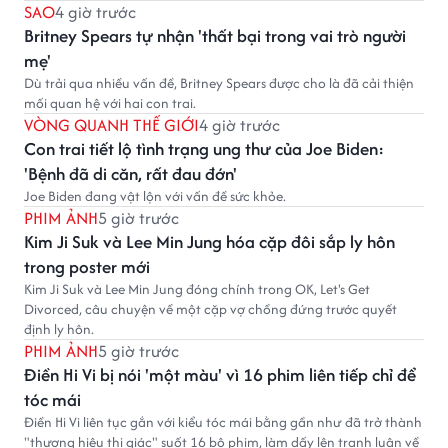
SAO
4 giờ trước
Britney Spears tự nhận 'thất bại trong vai trò người
mẹ'
Dù trải qua nhiều vấn đề, Britney Spears được cho là đã cải thiện
mối quan hệ với hai con trai.
VÒNG QUANH THẾ GIỚI
4 giờ trước
Con trai tiết lộ tình trạng ung thư của Joe Biden:
'Bệnh đã di căn, rất đau đớn'
Joe Biden đang vật lộn với vấn đề sức khỏe.
PHIM ẢNH
5 giờ trước
Kim Ji Suk và Lee Min Jung hóa cặp đôi sắp ly hôn
trong poster mới
Kim Ji Suk và Lee Min Jung đóng chính trong OK, Let's Get
Divorced, câu chuyện về một cặp vợ chồng đứng trước quyết
định ly hôn.
PHIM ẢNH
5 giờ trước
Điền Hi Vi bị nói 'một màu' vì 16 phim liên tiếp chỉ để
tóc mái
Điền Hi Vi liên tục gắn với kiểu tóc mái bằng gần như đã trở thành
"thương hiệu thị giác" suốt 16 bộ phim, làm dấy lên tranh luận về