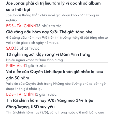
Joe Jonas phải đi trị liệu tâm lý vì doanh số album
solo thất bại
Joe Jonas thẳng thắn chia sẻ về giai đoạn khó khăn trong sự
nghiệp.
BĐS - TÀI CHÍNH
35 phút trước
Giá xăng dầu hôm nay 9/8: Thế giới tăng nhẹ
Giá xăng dầu hôm nay 9/8 trên thị trường thế giới bật tăng nhẹ so
với phiên giao dịch ngày hôm qua.
SAO
35 phút trước
10 nghìn người 'dậy sóng' vì Đàm Vĩnh Hưng
Nhiều người vỡ òa vì Đàm Vĩnh Hưng.
PHIM ẢNH
1 giờ trước
Vai diễn của Quyền Linh được khán giả nhắc lại sau
gần 30 năm
Vai diễn của Quyền Linh trong Những nẻo đường phù sa bất ngờ
được khán giả nhắc lại.
BĐS - TÀI CHÍNH
1 giờ trước
Tin tài chính hôm nay 9/8: Vàng neo 144 triệu
đồng/lượng, USD suy yếu
Tin tài chính hôm nay (9/8), vàng trong nước giữ mặt bằng cao