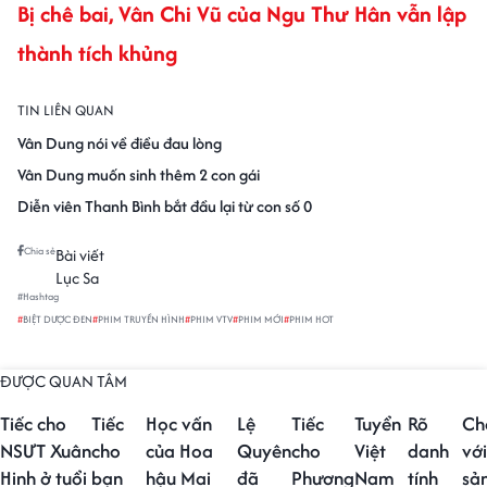
Bị chê bai, Vân Chi Vũ của Ngu Thư Hân vẫn lập
thành tích khủng
TIN LIÊN QUAN
Vân Dung nói về điều đau lòng
Vân Dung muốn sinh thêm 2 con gái
Diễn viên Thanh Bình bắt đầu lại từ con số 0
Chia sẻ
Bài viết
Lục Sa
#Hashtag
#
BIỆT DƯỢC ĐEN
#
PHIM TRUYỀN HÌNH
#
PHIM VTV
#
PHIM MỚI
#
PHIM HOT
ĐƯỢC QUAN TÂM
Tiếc cho
Tiếc
Học vấn
Lệ
Tiếc
Tuyển
Rõ
Ch
NSƯT Xuân
cho
của Hoa
Quyên
cho
Việt
danh
với
Hinh ở tuổi
bạn
hậu Mai
đã
Phương
Nam
tính
sả