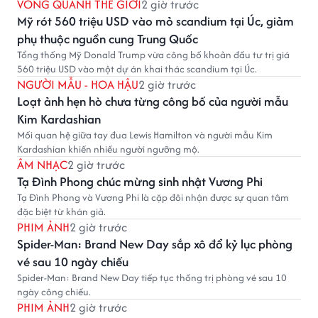
VÒNG QUANH THẾ GIỚI
2 giờ trước
Mỹ rót 560 triệu USD vào mỏ scandium tại Úc, giảm
phụ thuộc nguồn cung Trung Quốc
Tổng thống Mỹ Donald Trump vừa công bố khoản đầu tư trị giá
560 triệu USD vào một dự án khai thác scandium tại Úc.
NGƯỜI MẪU - HOA HẬU
2 giờ trước
Loạt ảnh hẹn hò chưa từng công bố của người mẫu
Kim Kardashian
Mối quan hệ giữa tay đua Lewis Hamilton và người mẫu Kim
Kardashian khiến nhiều người ngưỡng mộ.
ÂM NHẠC
2 giờ trước
Tạ Đình Phong chúc mừng sinh nhật Vương Phi
Tạ Đình Phong và Vương Phi là cặp đôi nhận được sự quan tâm
đặc biệt từ khán giả.
PHIM ẢNH
2 giờ trước
Spider-Man: Brand New Day sắp xô đổ kỷ lục phòng
vé sau 10 ngày chiếu
Spider-Man: Brand New Day tiếp tục thống trị phòng vé sau 10
ngày công chiếu.
PHIM ẢNH
2 giờ trước