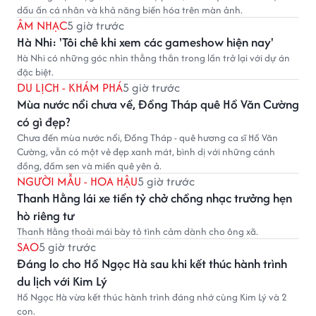
dấu ấn cá nhân và khả năng biến hóa trên màn ảnh.
ÂM NHẠC
5 giờ trước
Hà Nhi: 'Tôi chê khi xem các gameshow hiện nay'
Hà Nhi có những góc nhìn thẳng thắn trong lần trở lại với dự án
đặc biệt.
DU LỊCH - KHÁM PHÁ
5 giờ trước
Mùa nước nổi chưa về, Đồng Tháp quê Hồ Văn Cường
có gì đẹp?
Chưa đến mùa nước nổi, Đồng Tháp - quê hương ca sĩ Hồ Văn
Cường, vẫn có một vẻ đẹp xanh mát, bình dị với những cánh
đồng, đầm sen và miền quê yên ả.
NGƯỜI MẪU - HOA HẬU
5 giờ trước
Thanh Hằng lái xe tiền tỷ chở chồng nhạc trưởng hẹn
hò riêng tư
Thanh Hằng thoải mái bày tỏ tình cảm dành cho ông xã.
SAO
5 giờ trước
Đáng lo cho Hồ Ngọc Hà sau khi kết thúc hành trình
du lịch với Kim Lý
Hồ Ngọc Hà vừa kết thúc hành trình đáng nhớ cùng Kim Lý và 2
con.