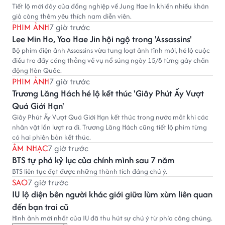
Tiết lộ mới đây của đồng nghiệp về Jung Hae In khiến nhiều khán
giả càng thêm yêu thích nam diễn viên.
PHIM ẢNH
7 giờ trước
Lee Min Ho, Yoo Hae Jin hội ngộ trong 'Assassins'
Bộ phim điện ảnh Assassins vừa tung loạt ảnh tĩnh mới, hé lộ cuộc
điều tra đầy căng thẳng về vụ nổ súng ngày 15/8 từng gây chấn
động Hàn Quốc.
PHIM ẢNH
7 giờ trước
Trương Lăng Hách hé lộ kết thúc 'Giây Phút Ấy Vượt
Quá Giới Hạn'
Giây Phút Ấy Vượt Quá Giới Hạn kết thúc trong nước mắt khi các
nhân vật lần lượt ra đi. Trương Lăng Hách cũng tiết lộ phim từng
có hai phiên bản kết thúc.
ÂM NHẠC
7 giờ trước
BTS tự phá kỷ lục của chính mình sau 7 năm
BTS liên tục đạt được những thành tích đáng chú ý.
SAO
7 giờ trước
IU lộ diện bên người khác giới giữa lùm xùm liên quan
đến bạn trai cũ
Hình ảnh mới nhất của IU đã thu hút sự chú ý từ phía công chúng.