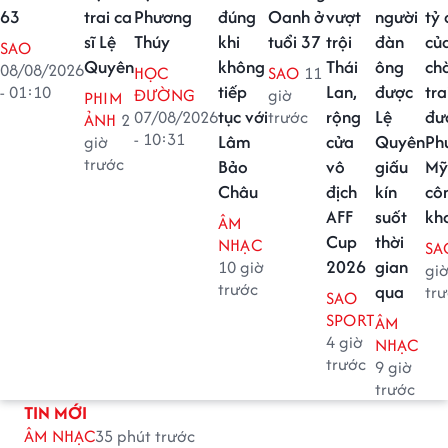
63
trai ca
Phương
đúng
Oanh ở
vượt
người
tỷ
sĩ Lệ
Thúy
khi
tuổi 37
trội
đàn
củ
SAO
Quyên
không
Thái
ông
ch
08/08/2026
HỌC
SAO
11
tiếp
Lan,
được
tra
- 01:10
ĐƯỜNG
giờ
PHIM
tục với
rộng
Lệ
đư
07/08/2026
trước
ẢNH
2
- 10:31
Lâm
cửa
Quyên
Ph
giờ
trước
Bảo
vô
giấu
Mỹ
Châu
địch
kín
cô
AFF
suốt
kh
ÂM
Cup
thời
NHẠC
SA
2026
gian
10 giờ
gi
trước
qua
tr
SAO
SPORT
ÂM
4 giờ
NHẠC
trước
9 giờ
trước
TIN MỚI
ÂM NHẠC
35 phút trước