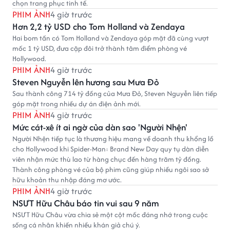
chọn trang phục tinh tế.
PHIM ẢNH
4 giờ trước
Hơn 2,2 tỷ USD cho Tom Holland và Zendaya
Hai bom tấn có Tom Holland và Zendaya góp mặt đã cùng vượt
mốc 1 tỷ USD, đưa cặp đôi trở thành tâm điểm phòng vé
Hollywood.
PHIM ẢNH
4 giờ trước
Steven Nguyễn lên hương sau Mưa Đỏ
Sau thành công 714 tỷ đồng của Mưa Đỏ, Steven Nguyễn liên tiếp
góp mặt trong nhiều dự án điện ảnh mới.
PHIM ẢNH
4 giờ trước
Mức cát-xê ít ai ngờ của dàn sao 'Người Nhện'
Người Nhện tiếp tục là thương hiệu mang về doanh thu khổng lồ
cho Hollywood khi Spider-Man: Brand New Day quy tụ dàn diễn
viên nhận mức thù lao từ hàng chục đến hàng trăm tỷ đồng.
Thành công phòng vé của bộ phim cũng giúp nhiều ngôi sao sở
hữu khoản thu nhập đáng mơ ước.
PHIM ẢNH
4 giờ trước
NSƯT Hữu Châu báo tin vui sau 9 năm
NSƯT Hữu Châu vừa chia sẻ một cột mốc đáng nhớ trong cuộc
sống cá nhân khiến nhiều khán giả chú ý.