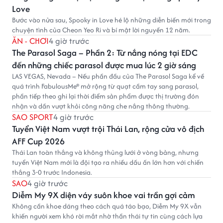
Love
Bước vào nửa sau, Spooky in Love hé lộ những diễn biến mới trong
chuyện tình của Cheon Yeo Ri và bí mật lời nguyền 12 năm.
ĂN - CHƠI
4 giờ trước
The Parasol Saga – Phần 2: Từ nắng nóng tại EDC
đến những chiếc parasol được mua lúc 2 giờ sáng
LAS VEGAS, Nevada – Nếu phần đầu của The Parasol Saga kể về
quá trình FabulousMe® mở rộng từ quạt cầm tay sang parasol,
phần tiếp theo ghi lại thời điểm sản phẩm được thị trường đón
nhận và dần vượt khỏi công năng che nắng thông thường.
SAO SPORT
4 giờ trước
Tuyển Việt Nam vượt trội Thái Lan, rộng cửa vô địch
AFF Cup 2026
Thái Lan toàn thắng và không thủng lưới ở vòng bảng, nhưng
tuyển Việt Nam mới là đội tạo ra nhiều dấu ấn lớn hơn với chiến
thắng 3-0 trước Indonesia.
SAO
4 giờ trước
Diễm My 9X diện váy suôn khoe vai trần gợi cảm
Không cần khoe dáng theo cách quá táo bạo, Diễm My 9X vẫn
khiến người xem khó rời mắt nhờ thần thái tự tin cùng cách lựa