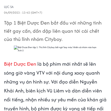
LỤC SA
04/09/2023 - 13:42 (GMT+7)
Tập 1 Biệt Dược Đen bắt đầu với những tình
tiết gay cấn, dồn dập liên quan tới cái chết
của thủ lĩnh nhóm Cityboy.
Biệt Dược Đen
là bộ phim mới nhất sẽ lên
sóng giờ vàng VTV với nội dung xoay quanh
những vụ án hình sự. Với đạo diễn Nguyễn
Khải Anh, biên kịch Vũ Liêm và dàn diễn viên
nổi tiếng, nhận nhiều sự yêu mến của khán giả
truyền hình, bộ phim được kỳ vọng sẽ tiếp nối