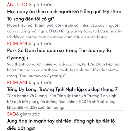
ĂN - CHƠI
5 giờ trước
Một ngày ăn theo cách người Đà Nẵng quê Mỹ Tâm:
Từ sáng đến tối có gì?
Muốn hiểu một thành phố, đôi khi chỉ cần nhìn vào cách người
dân ăn uống mỗi ngày. Ở Đà Nẵng quê Mỹ Tâm, từ bữa sáng đến
tối đều có những món ăn mang đậm dấu ấn miền Trung.
PHIM ẢNH
6 giờ trước
Park So Dam hóa quân sư trong The Journey To
Gyeongju
Sau thành công với nhiều vai diễn cá tính, Park So Dam tiếp tục
hóa thân thành cô gái thông minh, lý trí nhưng đầy tổn thương
trong “The Journey to Gyeongju”.
PHIM ẢNH
6 giờ trước
Tống Uy Long, Trương Tịnh Nghi lập cú đúp tháng 7
“Chó Hoang Và Xương” của Tống Uy Long và Trương Tịnh Nghi
bất ngờ bứt phá giữa đường đua phim hè 2026 nhờ nội dung
khác biệt và diễn xuất ấn tượng.
SAO
6 giờ trước
Jung Hae In mạnh tay chi tiền, đồng nghiệp tiết lộ
điều bất ngờ