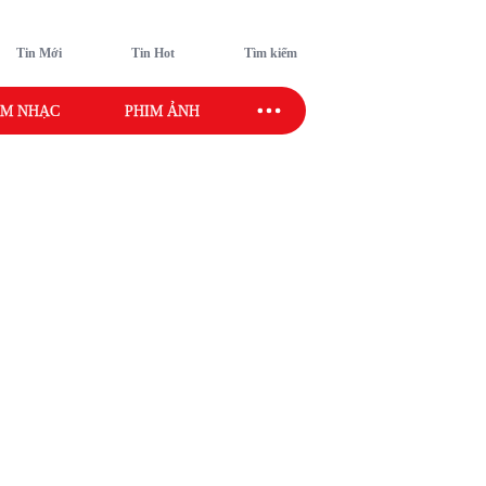
Tin Mới
Tin Hot
Tìm kiếm
M NHẠC
PHIM ẢNH
SAO SPORT