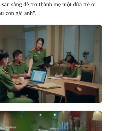
sẵn sàng để trở thành mẹ một đứa trẻ ở
hư con gái anh".