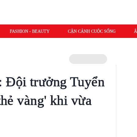
FASHION - BEAUTY
CẬN CẢNH CUỘC SỐNG
Â
: Đội trưởng Tuyển
 thẻ vàng' khi vừa