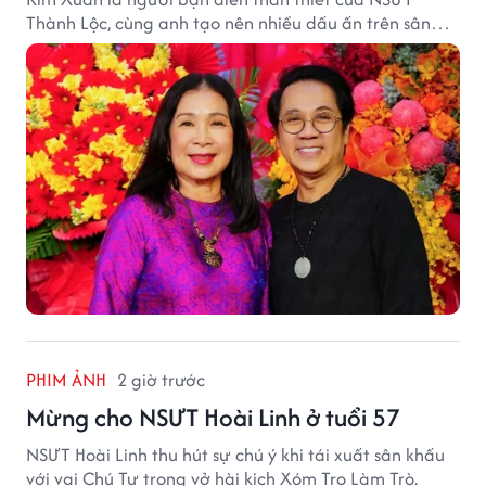
Thành Lộc, cùng anh tạo nên nhiều dấu ấn trên sân
khấu.
PHIM ẢNH
2 giờ trước
Mừng cho NSƯT Hoài Linh ở tuổi 57
NSƯT Hoài Linh thu hút sự chú ý khi tái xuất sân khấu
với vai Chú Tư trong vở hài kịch Xóm Trọ Làm Trò.