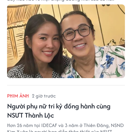
PHIM ẢNH
2 giờ trước
Người phụ nữ tri kỷ đồng hành cùng
NSƯT Thành Lộc
Hơn 26 năm tại IDECAF và 3 năm ở Thiên Đăng, NSND
Kim Xuân là người bạn diễn thân thiết của NSƯT