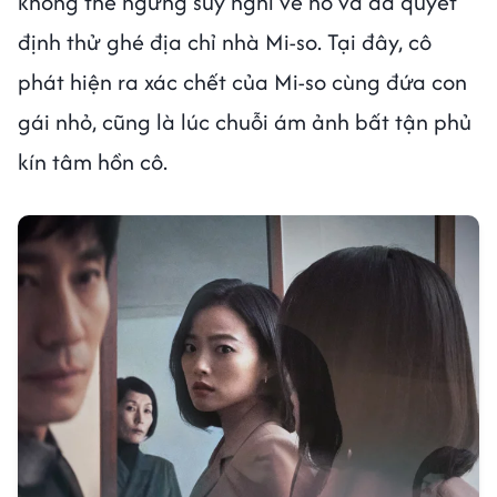
không thể ngừng suy nghĩ về nó và đã quyết
định thử ghé địa chỉ nhà Mi-so. Tại đây, cô
phát hiện ra xác chết của Mi-so cùng đứa con
gái nhỏ, cũng là lúc chuỗi ám ảnh bất tận phủ
kín tâm hồn cô.