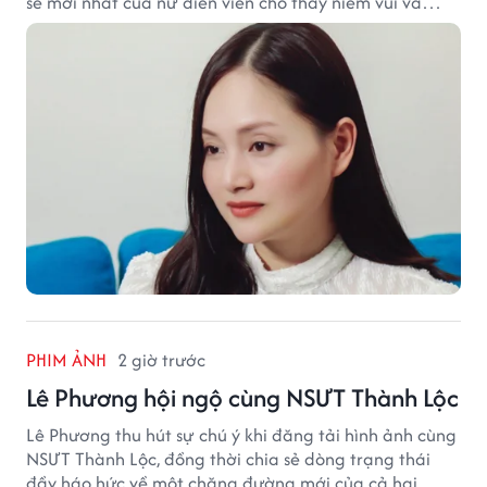
sẻ mới nhất của nữ diễn viên cho thấy niềm vui và
hạnh phúc hiện tại đến từ những điều bình dị mỗi
ngày.
PHIM ẢNH
2 giờ trước
Lê Phương hội ngộ cùng NSƯT Thành Lộc
Lê Phương thu hút sự chú ý khi đăng tải hình ảnh cùng
NSƯT Thành Lộc, đồng thời chia sẻ dòng trạng thái
đầy háo hức về một chặng đường mới của cả hai.