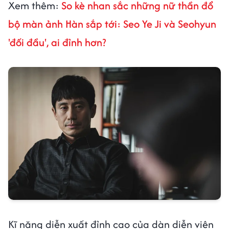
Xem thêm:
So kè nhan sắc những nữ thần đổ
bộ màn ảnh Hàn sắp tới: Seo Ye Ji và Seohyun
'đối đầu', ai đỉnh hơn?
Kĩ năng diễn xuất đỉnh cao của dàn diễn viên