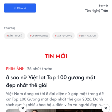
Bài viết
Chia sẻ
Tôn Nghệ Trân
#Hashtag
#
BẢN TIN CHẾT
#
CHUN WOO HEE
#
LEE HYE YOUNG
#
SHIN HA KYUN
TIN MỚI
PHIM ẢNH
26 phút trước
8 sao nữ Việt lọt Top 100 gương mặt
đẹp nhất thế giới
Việt Nam đang có tới 8 đại diện nữ góp mặt trong đề
cử Top 100 Gương mặt đẹp nhất thế giới 2026. Danh
sách quy tụ nhiều hoa hậu, diễn viên và người đẹp nổi
×
×
tiếng của showbiz Việt.