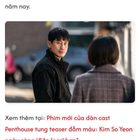
năm nay.
Xem thêm tại:
Phim mới của dàn cast
Penthouse tung teaser đẫm máu: Kim So Yeon