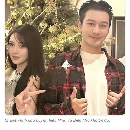
Chuyện tình của Huỳnh Hiểu Minh và Diệp Kha khá ồn ào.