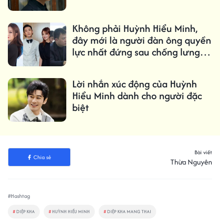
Không phải Huỳnh Hiểu Minh,
đây mới là người đàn ông quyền
lực nhất đứng sau chống lưng
cho Triệu Vy
Lời nhắn xúc động của Huỳnh
Hiểu Minh dành cho người đặc
biệt
Bài viết
Chia sẻ
Thừa Nguyên
#Hashtag
#
DIỆP KHA
#
HUỲNH HIỂU MINH
#
DIỆP KHA MANG THAI