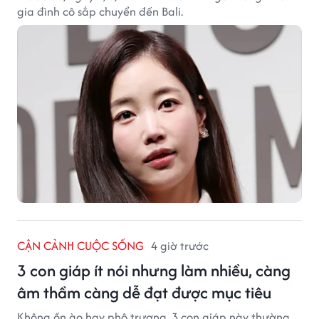
gia đình cô sắp chuyển đến Bali.
CẬN CẢNH CUỘC SỐNG
4 giờ trước
3 con giáp ít nói nhưng làm nhiều, càng
âm thầm càng dễ đạt được mục tiêu
Không ồn ào hay phô trương, 3 con giáp này thường