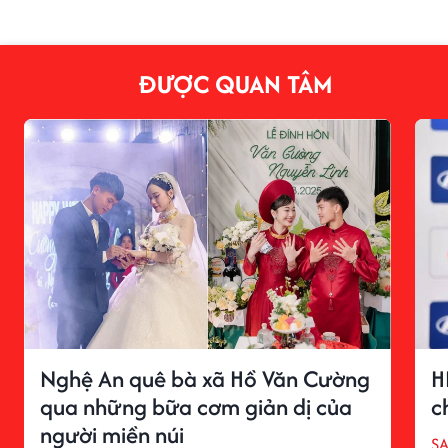
ĐƯỢC QUAN TÂM
Nghệ An quê bà xã Hồ Văn Cường
H
qua những bữa cơm giản dị của
c
người miền núi
S