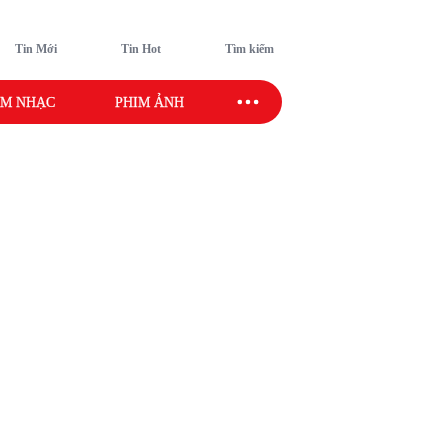
Tin Mới
Tin Hot
Tìm kiếm
M NHẠC
PHIM ẢNH
SAO SPORT