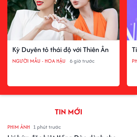
Kỳ Duyên tỏ thái độ với Thiên Ân
T
NGƯỜI MẪU - HOA HẬU
6 giờ trước
P
TIN MỚI
PHIM ẢNH
1 phút trước