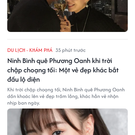
DU LỊCH - KHÁM PHÁ
35 phút trước
Ninh Bình quê Phương Oanh khi trời
chập choạng tối: Một vẻ đẹp khác bắt
đầu lộ diện
Khi trời chập choạng tối, Ninh Bình quê Phương Oanh
dần khoác lên vẻ đẹp trầm lắng, khác hẳn vẻ nhộn
nhịp ban ngày.