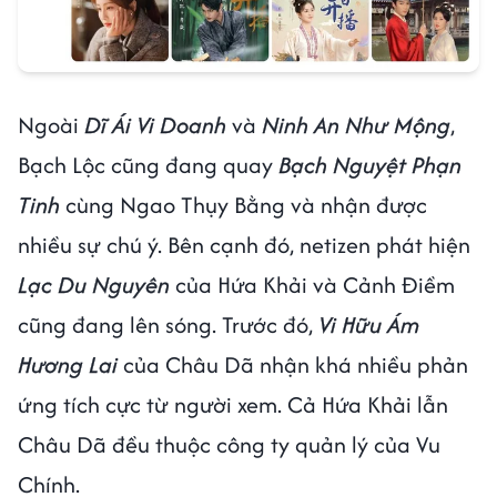
Ngoài
Dĩ Ái Vi Doanh
và
Ninh An Như Mộng
,
Bạch Lộc cũng đang quay
Bạch Nguyệt Phạn
Tinh
cùng Ngao Thụy Bằng và nhận được
nhiều sự chú ý. Bên cạnh đó, netizen phát hiện
Lạc Du Nguyên
của Hứa Khải và Cảnh Điềm
cũng đang lên sóng. Trước đó,
Vi Hữu Ám
Hương Lai
của Châu Dã nhận khá nhiều phản
ứng tích cực từ người xem. Cả Hứa Khải lẫn
Châu Dã đều thuộc công ty quản lý của Vu
Chính.