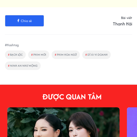
Bài viết
Chia sẻ
Thanh Hải
#Hashtag
#
BẠCH LỘC
#
PHIM MỚI
#
PHIM HOA NGỮ
#
DĨ ÁI VI DOANH
#
NINH AN NHƯ MỘNG
ĐƯỢC QUAN TÂM