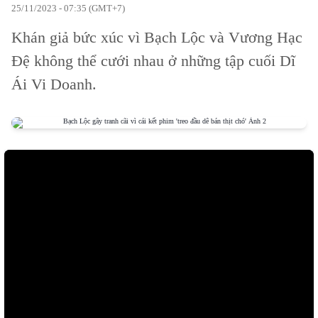
25/11/2023 - 07:35 (GMT+7)
Khán giả bức xúc vì Bạch Lộc và Vương Hạc
Đệ không thể cưới nhau ở những tập cuối Dĩ
Ái Vi Doanh.