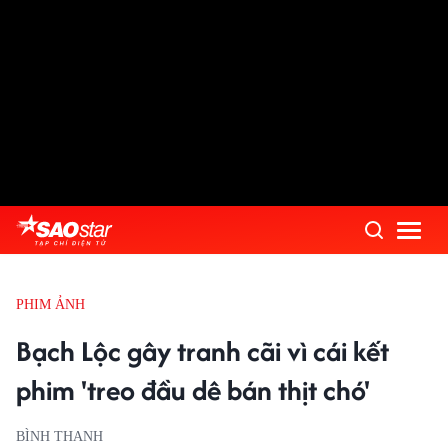
PHIM ẢNH
Bạch Lộc gây tranh cãi vì cái kết
phim 'treo đầu dê bán thịt chó'
BÌNH THANH