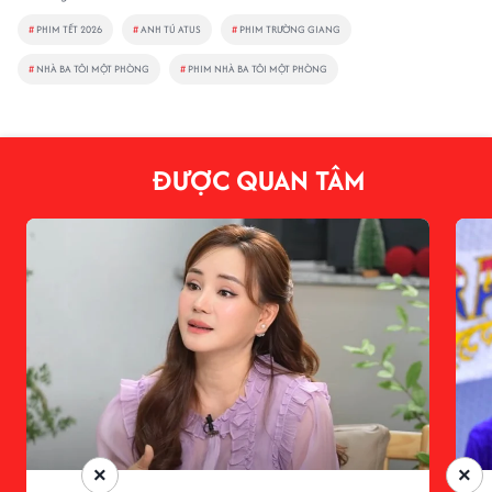
#
PHIM TẾT 2026
#
ANH TÚ ATUS
#
PHIM TRƯỜNG GIANG
#
NHÀ BA TÔI MỘT PHÒNG
#
PHIM NHÀ BA TÔI MỘT PHÒNG
ĐƯỢC QUAN TÂM
×
×