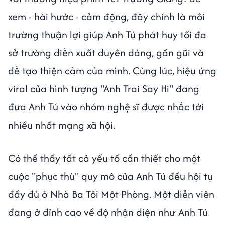
xem - hài hước - cảm động, đây chính là môi
trường thuận lợi giúp Anh Tú phát huy tối đa
sở trường diễn xuất duyên dáng, gần gũi và
dễ tạo thiện cảm của mình. Cùng lúc, hiệu ứng
viral của hình tượng "Anh Trai Say Hi" đang
đưa Anh Tú vào nhóm nghệ sĩ được nhắc tới
nhiều nhất mạng xã hội.
Có thể thấy tất cả yếu tố cần thiết cho một
cuộc "phục thù" quy mô của Anh Tú đều hội tụ
đầy đủ ở Nhà Ba Tôi Một Phòng. Một diễn viên
đang ở đỉnh cao về độ nhận diện như Anh Tú