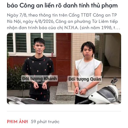
báo Công an liền rõ danh tính thủ phạm
Ngày 7/8, theo thông tin trên Cổng TTĐT Công an TP
Hà Nội, ngày 4/8/2026, Công an phường Từ Liêm tiếp
nhận đơn trình báo của chị N.T.H.A. (sinh năm 1998, trú
tại phường Từ Liêm) về việc bị kẻ gian lấy trộm chiếc
xe mô tô Honda SH 125i, tại khu nhà trọ nơi đang sinh
sống.
PHIM ẢNH
59 phút trước