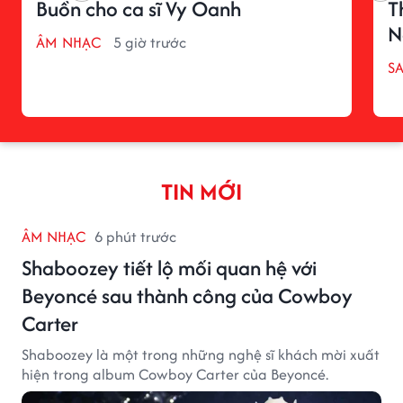
Buồn cho ca sĩ Vy Oanh
T
N
ÂM NHẠC
5 giờ trước
S
TIN MỚI
ÂM NHẠC
6 phút trước
Shaboozey tiết lộ mối quan hệ với
Beyoncé sau thành công của Cowboy
Carter
Shaboozey là một trong những nghệ sĩ khách mời xuất
hiện trong album Cowboy Carter của Beyoncé.