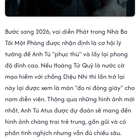
Bước sang 2026, vai diễn Phát trong Nhà Ba
Tôi Một Phòng được nhận định là cơ hội lý
tưởng để Anh Tú "phục thù" và lấy lại phong
độ đỉnh cao. Nếu Hoàng Tử Quỷ là nước cờ
mạo hiểm với chồng Diệu Nhi thì lần trở lại
này lại được xem là màn "đo ni đóng giày" cho
nam diễn viên. Thông qua những hình ảnh mới
nhất, Anh Tú Atus được dự đoán sẽ mang đến
hình ảnh chàng trai trẻ trung, gần gũi và có
phần tinh nghịch nhưng vẫn đủ chiều sâu.