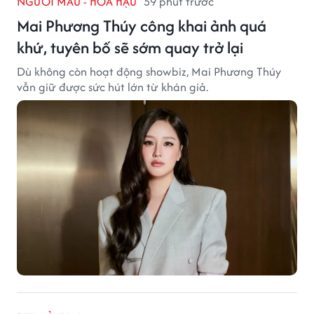
NGƯỜI MẪU - HOA HẬU
59 phút trước
Mai Phương Thúy công khai ảnh quá
khứ, tuyên bố sẽ sớm quay trở lại
Dù không còn hoạt động showbiz, Mai Phương Thúy
vẫn giữ được sức hút lớn từ khán giả.