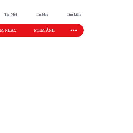
Tin Mới
Tin Hot
Tìm kiếm
M NHẠC
PHIM ẢNH
SAO SPORT