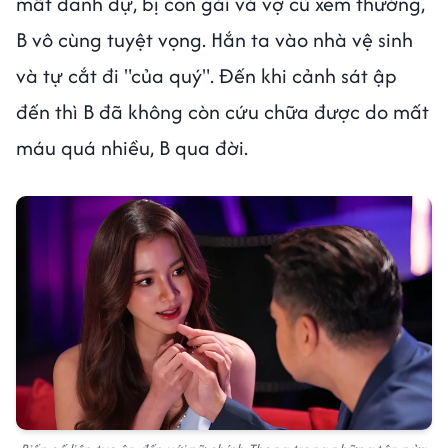
mất danh dự, bị con gái và vợ cũ xem thường,
B vô cùng tuyệt vọng. Hắn ta vào nhà vệ sinh
và tự cắt đi "của quý". Đến khi cảnh sát ập
đến thì B đã không còn cứu chữa được do mất
máu quá nhiều, B qua đời.