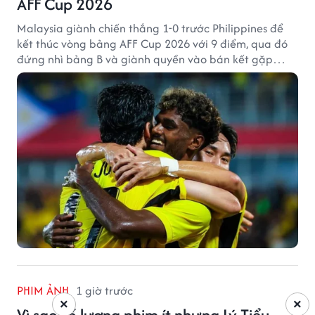
AFF Cup 2026
Malaysia giành chiến thắng 1-0 trước Philippines để
kết thúc vòng bảng AFF Cup 2026 với 9 điểm, qua đó
đứng nhì bảng B và giành quyền vào bán kết gặp
tuyển Việt Nam.
PHIM ẢNH
1 giờ trước
×
×
Vì sao số lượng phim ít nhưng Lý Tiểu