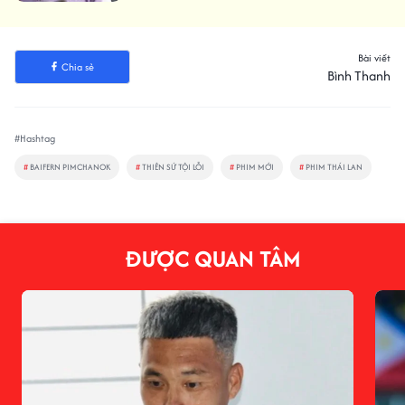
Bài viết
Chia sẻ
Bình Thanh
#Hashtag
#
BAIFERN PIMCHANOK
#
THIÊN SỨ TỘI LỖI
#
PHIM MỚI
#
PHIM THÁI LAN
ĐƯỢC QUAN TÂM