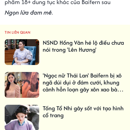
phẩm 18+ dung tục khác của Baifern sau
Ngọn lửa đam mê
.
TIN LIÊN QUAN
NSND Hồng Vân hé lộ điều chưa
nói trong 'Lên Hương'
'Ngọc nữ Thái Lan' Baifern bị xô
ngã dúi dụi ở đám cưới, khung
cảnh hỗn loạn gây xôn xao bàn
tán
Tống Tổ Nhi gây sốt với tạo hình
cổ trang