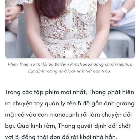
Phim Thiên sứ tội lỗi do Baifern Pimchanok đóng chính tiếp tục
đạt đỉnh rating nhờ loạt tình tiết cao trào.
Trong các tập phim mới nhất, Thong phát hiện
ra chuyện tay quản lý tên B đã gắn ảnh gương
mặt cô vào con manocanh rồi làm chuyện đồi
bại. Quá kinh tởm, Thong quyết định đối chất
với B, đồng thời dọn đồ rời khỏi nhà hắn.