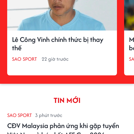
Lê Công Vinh chính thức bị thay
M
thế
b
SAO SPORT
22 giờ trước
S
TIN MỚI
SAO SPORT
3 phút trước
CĐV Malaysia phản ứng khi gặp tuyển