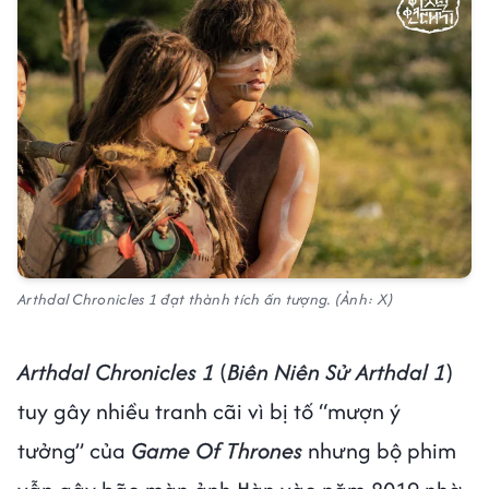
Arthdal Chronicles 1 đạt thành tích ấn tượng. (Ảnh: X)
Arthdal Chronicles 1
(
Biên Niên Sử Arthdal 1
)
tuy gây nhiều tranh cãi vì bị tố “mượn ý
tưởng” của
Game Of Thrones
nhưng bộ phim