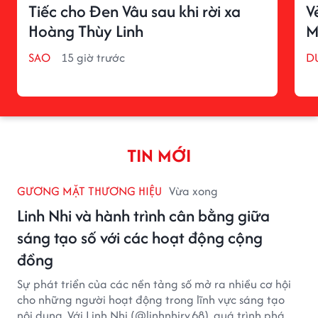
Tiếc cho Đen Vâu sau khi rời xa
V
Hoàng Thùy Linh
M
SAO
15 giờ trước
D
TIN MỚI
GƯƠNG MẶT THƯƠNG HIỆU
Vừa xong
Linh Nhi và hành trình cân bằng giữa
sáng tạo số với các hoạt động cộng
đồng
Sự phát triển của các nền tảng số mở ra nhiều cơ hội
cho những người hoạt động trong lĩnh vực sáng tạo
nội dung. Với Linh Nhi (@linhnhirv.68), quá trình phát