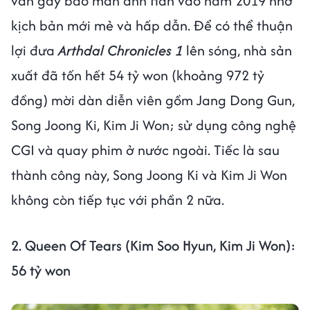
vẫn gây bão màn ảnh Hàn vào năm 2019 nhờ
kịch bản mới mẻ và hấp dẫn. Để có thể thuận
lợi đưa
Arthdal Chronicles 1
lên sóng, nhà sản
xuất đã tốn hết 54 tỷ won (khoảng 972 tỷ
đồng) mời dàn diễn viên gồm Jang Dong Gun,
Song Joong Ki, Kim Ji Won; sử dụng công nghệ
CGI và quay phim ở nước ngoài. Tiếc là sau
thành công này, Song Joong Ki và Kim Ji Won
không còn tiếp tục với phần 2 nữa.
2. Queen Of Tears (Kim Soo Hyun, Kim Ji Won):
56 tỷ won