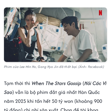
Phim của Lee Min Ho, Gong Hyo Jin đã thất bại. (Ảnh: Facebook)
Tạm thời thì
When The Stars Gossip
(
Hỏi Các Vì
Sao
) vẫn là bộ phim đắt giá nhất Hàn Quốc
năm 2025 khi tốn hết 50 tỷ won (khoảng 900
tỷ đồng) chi phí sản xuất. Chọn đề tài khoa