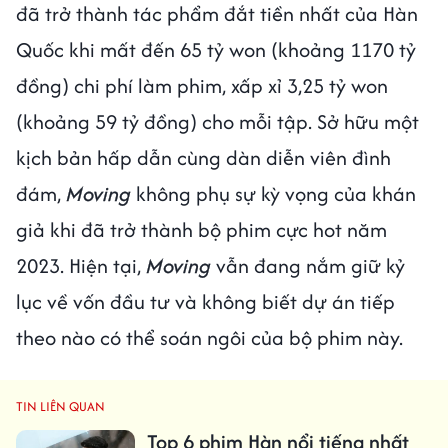
đã trở thành tác phẩm đắt tiền nhất của Hàn
Quốc khi mất đến 65 tỷ won (khoảng 1170 tỷ
đồng) chi phí làm phim, xấp xỉ 3,25 tỷ won
(khoảng 59 tỷ đồng) cho mỗi tập. Sở hữu một
kịch bản hấp dẫn cùng dàn diễn viên đình
đám,
Moving
không phụ sự kỳ vọng của khán
giả khi đã trở thành bộ phim cực hot năm
2023. Hiện tại,
Moving
vẫn đang nắm giữ kỷ
lục về vốn đầu tư và không biết dự án tiếp
theo nào có thể soán ngôi của bộ phim này.
TIN LIÊN QUAN
Top 6 phim Hàn nổi tiếng nhất