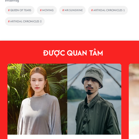
#Hashtag
#
QUEEN OF TEARS
#
MOVING
#
MR SUNSHINE
#
ARTHDAL CHRONICLES 1
#
ARTHDAL CHRONICLES 2
ĐƯỢC QUAN TÂM