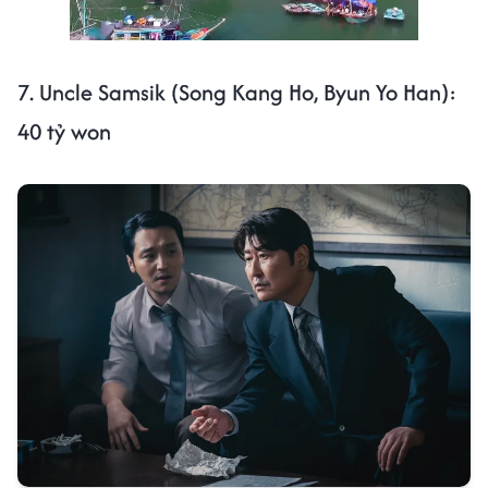
Next video in 2
Cancel
7. Uncle Samsik (Song Kang Ho, Byun Yo Han):
40 tỷ won