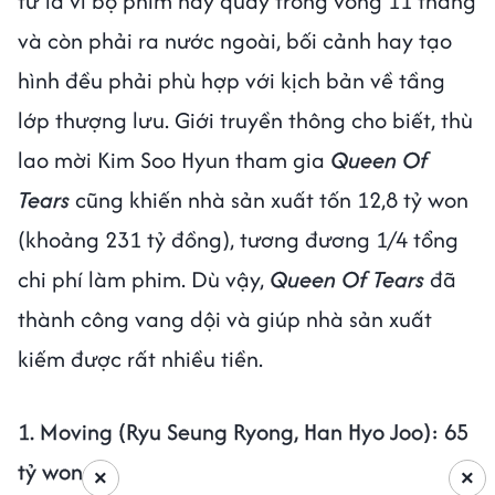
tư là vì bộ phim này quay trong vòng 11 tháng
và còn phải ra nước ngoài, bối cảnh hay tạo
hình đều phải phù hợp với kịch bản về tầng
lớp thượng lưu. Giới truyền thông cho biết, thù
lao mời Kim Soo Hyun tham gia
Queen Of
Tears
cũng khiến nhà sản xuất tốn 12,8 tỷ won
(khoảng 231 tỷ đồng), tương đương 1/4 tổng
chi phí làm phim. Dù vậy,
Queen Of Tears
đã
thành công vang dội và giúp nhà sản xuất
kiếm được rất nhiều tiền.
1. Moving (Ryu Seung Ryong, Han Hyo Joo): 65
tỷ won
×
×