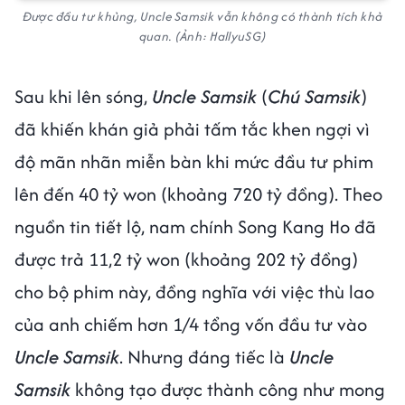
Được đầu tư khủng, Uncle Samsik vẫn không có thành tích khả
quan. (Ảnh: HallyuSG)
Sau khi lên sóng,
Uncle Samsik
(
Chú Samsik
)
đã khiến khán giả phải tấm tắc khen ngợi vì
độ mãn nhãn miễn bàn khi mức đầu tư phim
lên đến 40 tỷ won (khoảng 720 tỷ đồng). Theo
nguồn tin tiết lộ, nam chính Song Kang Ho đã
được trả 11,2 tỷ won (khoảng 202 tỷ đồng)
cho bộ phim này, đồng nghĩa với việc thù lao
của anh chiếm hơn 1/4 tổng vốn đầu tư vào
Uncle Samsik
. Nhưng đáng tiếc là
Uncle
Samsik
không tạo được thành công như mong