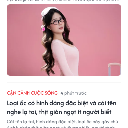
triển nội dung trên mạng xã hội được kết hợp cùng
các dự án truyền thông và hoạt động hướng đến cộng
đồng. Hiện cô hoạt động trong các lĩnh vực beauty,
lifestyle và fashion, đồng thời tham gia một số chương
trình, sự kiện liên quan đến truyền thông và thương
mại điện tử.
CẬN CẢNH CUỘC SỐNG
4 phút trước
Loại ốc có hình dáng đặc biệt và cái tên
nghe lạ tai, thịt giòn ngọt ít người biết
Cái tên lạ tai, hình dáng đặc biệt, loại ốc này gây chú
ý nhờ phần thịt giòn ngọt và được nhiều người sành