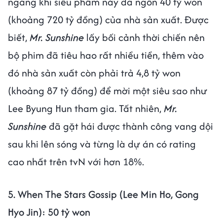
ngàng khi siêu phẩm này đã ngốn 40 tỷ won
(khoảng 720 tỷ đồng) của nhà sản xuất. Được
biết,
Mr. Sunshine
lấy bối cảnh thời chiến nên
bộ phim đã tiêu hao rất nhiều tiền, thêm vào
đó nhà sản xuất còn phải trả 4,8 tỷ won
(khoảng 87 tỷ đồng) để mời một siêu sao như
Lee Byung Hun tham gia. Tất nhiên,
Mr.
Sunshine
đã gặt hái được thành công vang dội
sau khi lên sóng và từng là dự án có rating
cao nhất trên tvN với hơn 18%.
5. When The Stars Gossip (Lee Min Ho, Gong
Hyo Jin): 50 tỷ won