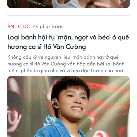
ĂN - CHƠI
44 phút trước
Loại bánh hội tụ 'mặn, ngọt và béo' ở quê
hương ca sĩ Hồ Văn Cường
Không cầu kỳ về nguyên liệu, món bánh này ở quê
hương ca sĩ Hồ Văn Cường vẫn hấp dẫn bởi sợi bánh
mềm, phần bì giòn nhẹ và vị béo đặc trưng của nước
cốt dừa.