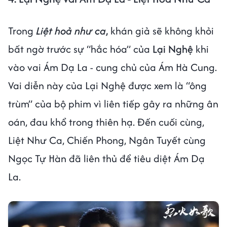
Trong
Liệt hoả như ca
,
khán giả sẽ không khỏi
bất ngờ trước sự “hắc hóa” của
Lại Nghệ
khi
vào vai Ám Dạ La - cung chủ của Ám Hà Cung.
Vai diễn này của Lại Nghệ được xem là “ông
trùm” của bộ phim vì liên tiếp gây ra những ân
oán, đau khổ trong thiên hạ. Đến cuối cùng,
Liệt Như Ca, Chiến Phong, Ngân Tuyết cùng
Ngọc Tự Hàn đã liên thủ để tiêu diệt Ám Dạ
La.