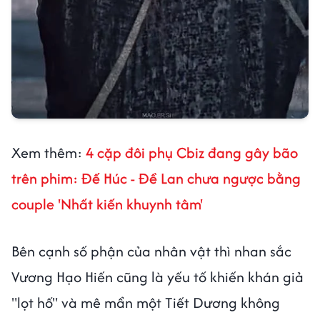
Xem thêm:
4 cặp đôi phụ Cbiz đang gây bão
trên phim: Đế Húc - Đề Lan chưa ngược bằng
couple 'Nhất kiến khuynh tâm'
Bên cạnh số phận của nhân vật thì nhan sắc
Vương Hạo Hiến cũng là yếu tố khiến khán giả
"lọt hố" và mê mẩn một Tiết Dương không