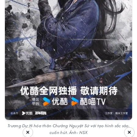
Trương Dư Hi hóa thân Chưởng Nguyệt Sứ với tạo hình sắc sảo,
×
×
cuốn hút. Ảnh: NSX