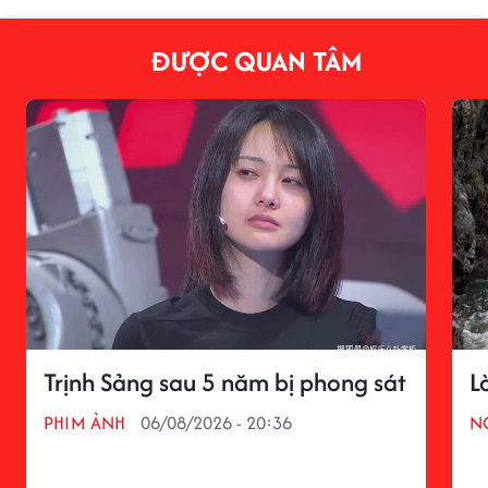
ĐƯỢC QUAN TÂM
Trịnh Sảng sau 5 năm bị phong sát
L
PHIM ẢNH
06/08/2026 - 20:36
N