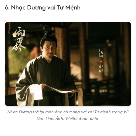
6. Nhạc Dương vai Tư Mệnh
Nhạc Dương trở lại màn ảnh cổ trang với vai Tư Mệnh trong
Vũ
Lâm Linh
. Ảnh: Weibo đoàn phim