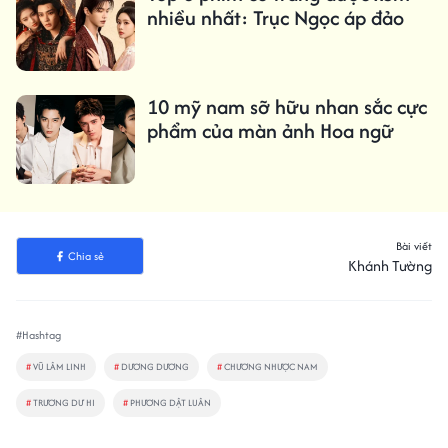
nhiều nhất: Trục Ngọc áp đảo
10 mỹ nam sỡ hữu nhan sắc cực
phẩm của màn ảnh Hoa ngữ
Bài viết
Chia sẻ
Khánh Tường
#Hashtag
#
VŨ LÂM LINH
#
DƯƠNG DƯƠNG
#
CHƯƠNG NHƯỢC NAM
#
TRƯƠNG DƯ HI
#
PHƯƠNG DẬT LUÂN