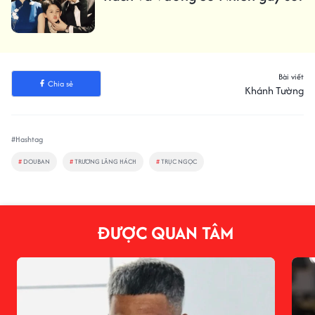
Bài viết
Chia sẻ
Khánh Tường
#Hashtag
#
DOUBAN
#
TRƯƠNG LĂNG HÁCH
#
TRỤC NGỌC
ĐƯỢC QUAN TÂM