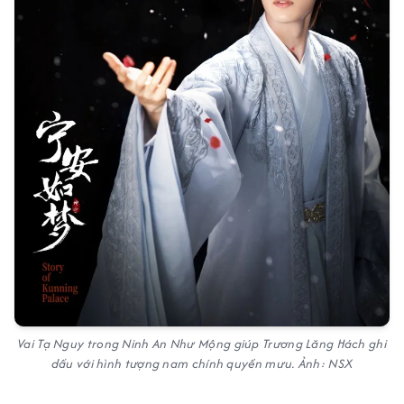
Vai Tạ Nguy trong Ninh An Như Mộng giúp Trương Lăng Hách ghi
dấu với hình tượng nam chính quyền mưu. Ảnh: NSX