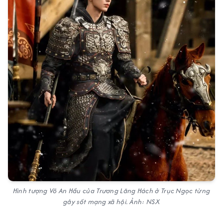
Hình tượng Võ An Hầu của Trương Lăng Hách ở Trục Ngọc từng
gây sốt mạng xã hội. Ảnh: NSX