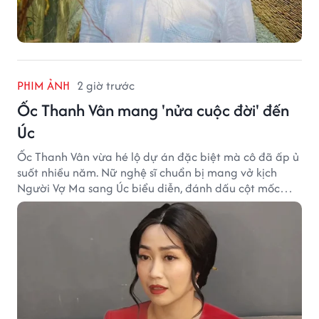
PHIM ẢNH
2 giờ trước
Ốc Thanh Vân mang 'nửa cuộc đời' đến
Úc
Ốc Thanh Vân vừa hé lộ dự án đặc biệt mà cô đã ấp ủ
suốt nhiều năm. Nữ nghệ sĩ chuẩn bị mang vở kịch
Người Vợ Ma sang Úc biểu diễn, đánh dấu cột mốc
đáng nhớ trong hành trình làm nghề.