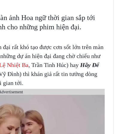
àn ảnh Hoa ngữ thời gian sắp tới
nh cho những phim hiện đại.
n đại rất khó tạo được cơn sốt lớn trên màn
 những dự án hiện đại đang chờ chiếu như
Lệ Nhiệt Ba
, Trần Tinh Húc) hay
Hãy Để
 Vỹ Đình) thì khán giả rất tin tưởng dòng
 gian tới.
Advertisement