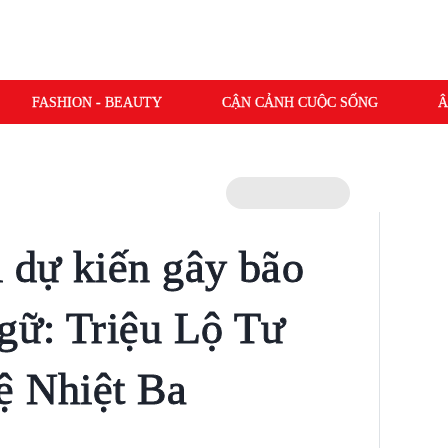
FASHION - BEAUTY
CẬN CẢNH CUỘC SỐNG
Â
i dự kiến gây bão
gữ: Triệu Lộ Tư
ệ Nhiệt Ba