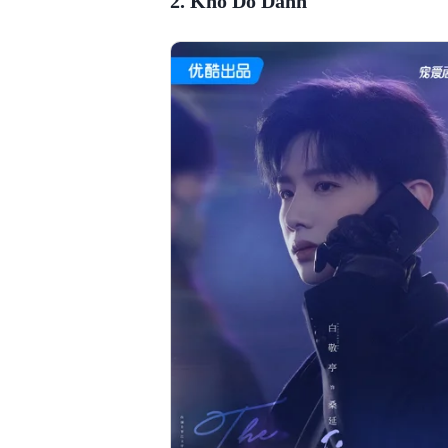
2. Khó Dỗ Dành