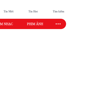
Tin Mới
Tin Hot
Tìm kiếm
M NHẠC
PHIM ẢNH
SAO SPORT