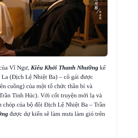
 của Vĩ Ngư,
Kiêu Khởi Thanh Nhưỡng
kể
 La (Địch Lệ Nhiệt Ba) – cô gái được
ên cuồng) của một tổ chức thần bí và
Trần Tinh Húc). Với cốt truyện mới lạ và
h chóp của bộ đôi Địch Lệ Nhiệt Ba – Trần
ỡng
được dự kiến sẽ làm mưa làm gió trên