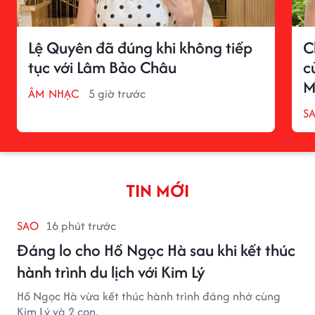
Lệ Quyên đã đúng khi không tiếp
C
tục với Lâm Bảo Châu
c
M
ÂM NHẠC
5 giờ trước
S
TIN MỚI
SAO
16 phút trước
Đáng lo cho Hồ Ngọc Hà sau khi kết thúc
hành trình du lịch với Kim Lý
Hồ Ngọc Hà vừa kết thúc hành trình đáng nhớ cùng
Kim Lý và 2 con.