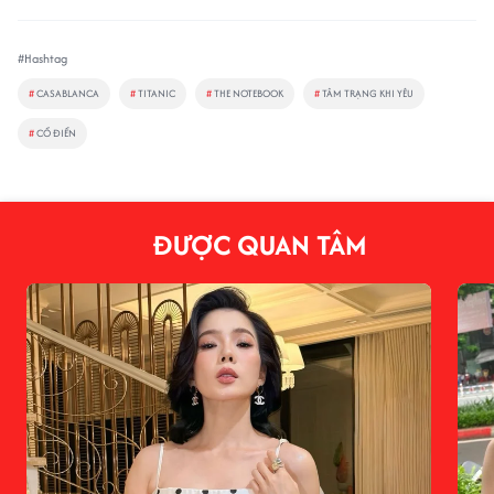
#Hashtag
#
CASABLANCA
#
TITANIC
#
THE NOTEBOOK
#
TÂM TRẠNG KHI YÊU
#
CỔ ĐIỂN
ĐƯỢC QUAN TÂM