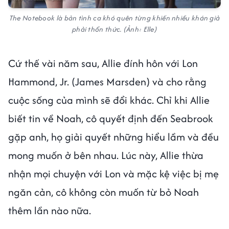
The Notebook là bản tình ca khó quên từng khiến nhiều khán giả
phải thổn thức. (Ảnh: Elle)
Cứ thế vài năm sau, Allie đính hôn với Lon
Hammond, Jr. (James Marsden) và cho rằng
cuộc sống của mình sẽ đổi khác. Chỉ khi Allie
biết tin về Noah, cô quyết định đến Seabrook
gặp anh, họ giải quyết những hiểu lầm và đều
mong muốn ở bên nhau. Lúc này, Allie thừa
nhận mọi chuyện với Lon và mặc kệ việc bị mẹ
ngăn cản, cô không còn muốn từ bỏ Noah
thêm lần nào nữa.