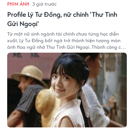
PHIM ẢNH
3 giờ trước
Profile Lý Tư Đồng, nữ chính 'Thư Tình
Gửi Ngoại'
Từ một nữ sinh ngành tài chính chưa từng học diễn
xuất, Lý Tư Đồng bất ngờ trở thành hiện tượng màn
ảnh Hoa ngữ nhờ Thư Tình Gửi Ngoại. Thành công của
bộ phim doanh thu hơn 8.100 tỷ đồng đã mở ra bước
ngoặt lớn trong cuộc đời cô gái sinh năm 2004.