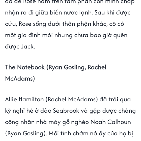
đã để Rose nằm trên tấm phản còn mình chấp
nhận ra đi giữa biển nước lạnh. Sau khi được
cứu, Rose sống dưới thân phận khác, cô có
một gia đình mới nhưng chưa bao giờ quên
được Jack.
The Notebook (Ryan Gosling, Rachel
McAdams)
Allie Hamilton (Rachel McAdams) đã trải qua
kỳ nghỉ hè ở đảo Seabrook và gặp được chàng
công nhân nhà máy gỗ nghèo Noah Calhoun
(Ryan Gosling). Mối tình chớm nở ấy của họ bị