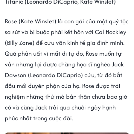
Titanic (Leonardo DiCaprio, Kate Winslet)
Rose (Kate Winslet) là con gái của một quý tộc
sa sút và bị buộc phải kết hôn với Cal Hockley
(Billy Zane) để cứu vãn kinh tế gia đình mình.
Quá phẫn uất vì mất đi tự do, Rose muốn tự
vẫn nhưng lại được chàng họa sĩ nghèo Jack
Dawson (Leonardo DiCaprio) cứu, từ đó bắt
đầu mối duyên phận của họ. Rose được trải
nghiệm những thứ mà bản thân chưa bao giờ
có và cùng Jack trải qua chuỗi ngày hạnh
phúc nhất trong cuộc đời.