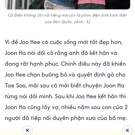
Cổ Điển không chỉ nổi tiếng mà còn là phim điện ảnh kinh điển
của Hàn Quốc. (Ảnh: X)
Vì để Joo Hee có cuộc sống mới tốt đẹp hơn,
Joon Ha nói dối cô rằng anh đã kết hôn và
đang rất hạnh phúc. Chính điều này đã khiến
Joo Hee chọn buông bỏ và quyết định gả cho
Tae Soo, mãi sau cô mới biết chuyện Joon Ha
từng nói dối mình. Sau khi Joo Hee kết hôn thì
Joon Ha cũng lấy vợ, nhiều năm sau con của 2
người đã tiếp nối duyên phận xưa của bố mẹ.
×
×