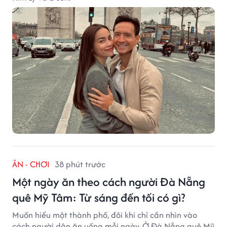
ĂN - CHƠI
38 phút trước
Một ngày ăn theo cách người Đà Nẵng
quê Mỹ Tâm: Từ sáng đến tối có gì?
Muốn hiểu một thành phố, đôi khi chỉ cần nhìn vào
cách người dân ăn uống mỗi ngày. Ở Đà Nẵng quê Mỹ