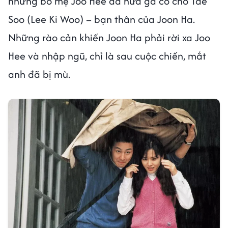
nhưng bố mẹ Joo Hee đã hứa gả cô cho Tae
Soo (Lee Ki Woo) – bạn thân của Joon Ha.
Những rào cản khiến Joon Ha phải rời xa Joo
Hee và nhập ngũ, chỉ là sau cuộc chiến, mắt
anh đã bị mù.