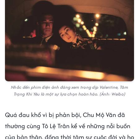
Nhắc đến phim điện ảnh đáng xem trong dịp Valentine, Tâm
Trạng Khi Yêu là một sự lựa chọn hoàn hảo. (Ảnh: Weibo)
Quá đau khổ vì bị phản bội, Chu Mộ Văn đã
thường cùng Tô Lệ Trân kể về những nỗi buồn
của bản thân, đồng thời tâm sự cuộc đời và họ