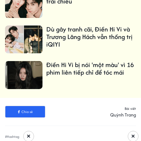
trái chiều
Dù gây tranh cãi, Điền Hi Vi và
Trương Lăng Hách vẫn thống trị
iQIYI
Điền Hi Vi bị nói 'một màu' vì 16
phim liên tiếp chỉ để tóc mái
Bài viết
Chia sẻ
Quỳnh Trang
×
×
#Hashtag