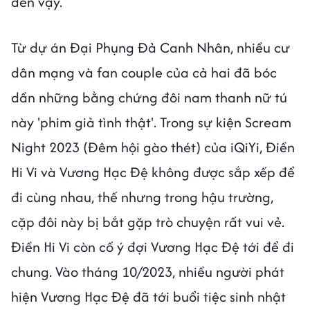
đến vậy.
Từ dự án Đại Phụng Đả Canh Nhân, nhiều cư
dân mạng và fan couple của cả hai đã bóc
dần những bằng chứng đôi nam thanh nữ tú
này 'phim giả tình thật'. Trong sự kiện Scream
Night 2023 (Đêm hội gào thét) của iQiYi, Điền
Hi Vi và Vương Hạc Đệ không được sắp xếp để
đi cùng nhau, thế nhưng trong hậu trường,
cặp đôi này bị bắt gặp trò chuyện rất vui vẻ.
Điền Hi Vi còn cố ý đợi Vương Hạc Đệ tới để đi
chung. Vào tháng 10/2023, nhiều người phát
hiện Vương Hạc Đệ đã tới buổi tiệc sinh nhật