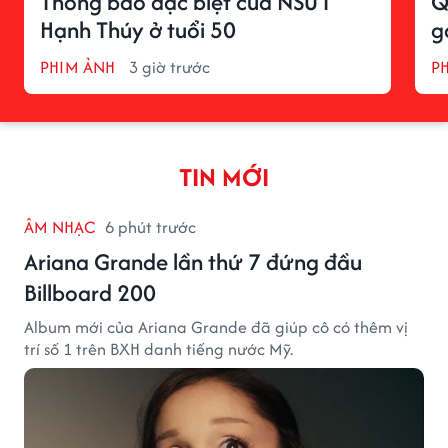
Thông báo đặc biệt của NSƯT
Q
Hạnh Thúy ở tuổi 50
g
PHIM ẢNH
3 giờ trước
P
TIN MỚI
ÂM NHẠC
6 phút trước
Ariana Grande lần thứ 7 đứng đầu
Billboard 200
Album mới của Ariana Grande đã giúp cô có thêm vị
trí số 1 trên BXH danh tiếng nước Mỹ.