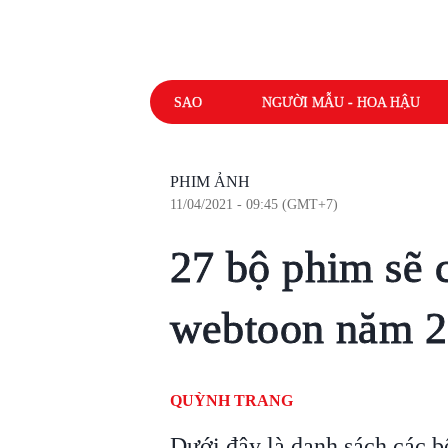
SAO
NGƯỜI MẪU - HOA HẬU
PHIM ẢNH
11/04/2021 - 09:45 (GMT+7)
27 bộ phim sẽ 
webtoon năm 2
QUỲNH TRANG
Dưới đây là danh sách các b