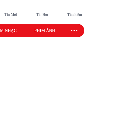
Tin Mới
Tin Hot
Tìm kiếm
M NHẠC
PHIM ẢNH
SAO SPORT