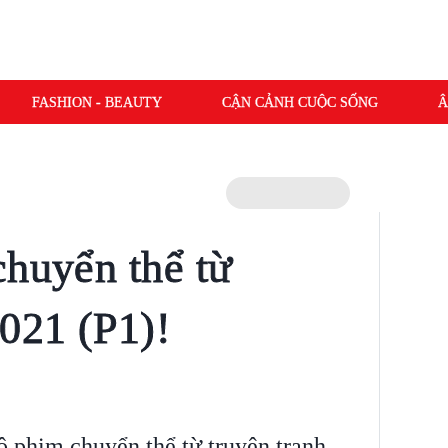
FASHION - BEAUTY
CẬN CẢNH CUỘC SỐNG
Â
chuyển thể từ
021 (P1)!
ộ phim chuyển thể từ truyện tranh