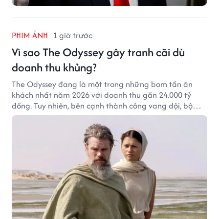
PHIM ẢNH
1 giờ trước
Vì sao The Odyssey gây tranh cãi dù
doanh thu khủng?
The Odyssey đang là một trong những bom tấn ăn
khách nhất năm 2026 với doanh thu gần 24.000 tỷ
đồng. Tuy nhiên, bên cạnh thành công vang dội, bộ
phim của Christopher Nolan cũng vấp phải không ít
tranh cãi từ khán giả.