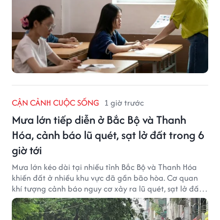
CẬN CẢNH CUỘC SỐNG
1 giờ trước
Mưa lớn tiếp diễn ở Bắc Bộ và Thanh
Hóa, cảnh báo lũ quét, sạt lở đất trong 6
giờ tới
Mưa lớn kéo dài tại nhiều tỉnh Bắc Bộ và Thanh Hóa
khiến đất ở nhiều khu vực đã gần bão hòa. Cơ quan
khí tượng cảnh báo nguy cơ xảy ra lũ quét, sạt lở đất
trong những giờ tới.