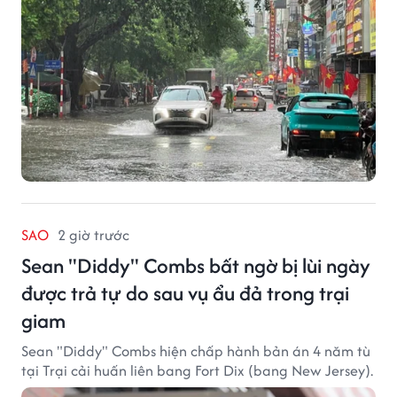
SAO
2 giờ trước
Sean "Diddy" Combs bất ngờ bị lùi ngày
được trả tự do sau vụ ẩu đả trong trại
giam
Sean "Diddy" Combs hiện chấp hành bản án 4 năm tù
tại Trại cải huấn liên bang Fort Dix (bang New Jersey).