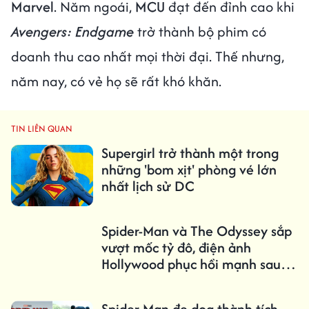
Marvel
. Năm ngoái,
MCU
đạt đến đỉnh cao khi
Avengers: Endgame
trở thành bộ phim có
doanh thu cao nhất mọi thời đại. Thế nhưng,
năm nay, có vẻ họ sẽ rất khó khăn.
TIN LIÊN QUAN
Supergirl trở thành một trong
những 'bom xịt' phòng vé lớn
nhất lịch sử DC
Spider-Man và The Odyssey sắp
vượt mốc tỷ đô, điện ảnh
Hollywood phục hồi mạnh sau
đại dịch
Spider-Man đe dọa thành tích