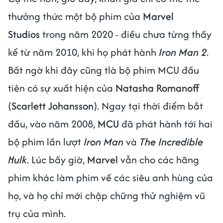
thưởng thức một bộ phim của
Marvel
Studios
trong năm 2020 - điều chưa từng thấy
kể từ năm 2010, khi họ phát hành
Iron Man 2
.
Bất ngờ khi đây cũng tlà bộ phim MCU đầu
tiên có sự xuất hiện của
Natasha Romanoff
(
Scarlett Johansson
). Ngay tại thời điểm bắt
đầu, vào năm 2008,
MCU
đã phát hành tới hai
bộ phim lần lượt
Iron Man
và
The Incredible
Hulk
. Lúc bấy giờ,
Marvel
vẫn cho các hãng
phim khác làm phim về các siêu anh hùng của
họ, và họ chỉ mới chập chững thử nghiệm vũ
trụ của mình.