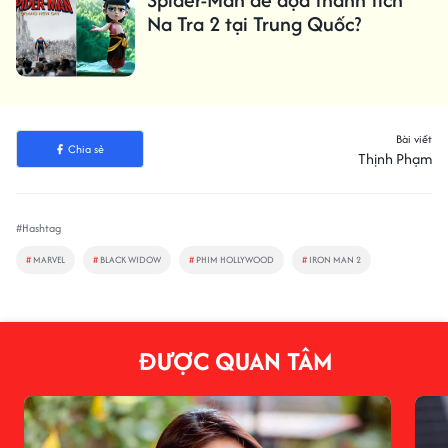
Na Tra 2 tại Trung Quốc?
Bài viết
Chia sẻ
Thịnh Phạm
#Hashtag
#
MARVEL
#
BLACK WIDOW
#
PHIM HOLLYWOOD
#
IRON MAN 2
ĐƯỢC QUAN TÂM