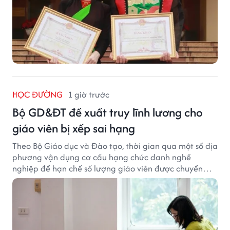
HỌC ĐƯỜNG
1 giờ trước
Bộ GD&ĐT đề xuất truy lĩnh lương cho
giáo viên bị xếp sai hạng
Theo Bộ Giáo dục và Đào tạo, thời gian qua một số địa
phương vận dụng cơ cấu hạng chức danh nghề
nghiệp để hạn chế số lượng giáo viên được chuyển
xếp từ hạng cũ sang hạng tương ứng theo quy định
mới, gây những bất cập.