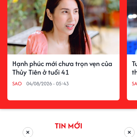
Hạnh phúc mới chưa trọn vẹn của
T
Thủy Tiên ở tuổi 41
t
SAO
04/08/2026 - 05:43
S
TIN MỚI
×
×