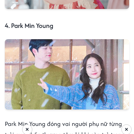
4. Park Min Young
Park Min Young đóng vai người phụ nữ từng
×
×