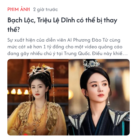
PHIM ẢNH
2 giờ trước
Bạch Lộc, Triệu Lệ Dĩnh có thể bị thay
thế?
Sự xuất hiện của diễn viên AI Phương Đào Tử cùng
mức cát xê hơn 1 tỷ đồng cho một video quảng cáo
đang gây nhiều chú ý tại Trung Quốc. Điều này khiến
không ít người đặt câu hỏi liệu những ngôi sao hàng
đầu như Bạch Lộc, Triệu Lệ Dĩnh có thể bị thay thế
trong tương lai.