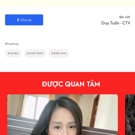
Bài viết
Chia sẻ
Duy Tuấn - CTV
#Hashtag
#
GHIBLI
#
HOẠT HÌNH
#
ĐIỆN ẢNH
ĐƯỢC QUAN TÂM