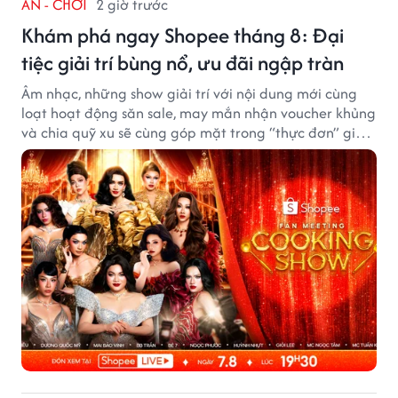
ĂN - CHƠI
2 giờ trước
Khám phá ngay Shopee tháng 8: Đại
tiệc giải trí bùng nổ, ưu đãi ngập tràn
Âm nhạc, những show giải trí với nội dung mới cùng
loạt hoạt động săn sale, may mắn nhận voucher khủng
và chia quỹ xu sẽ cùng góp mặt trong “thực đơn” giải
trí cuối tuần trên Shopee, diễn ra liên tiếp vào ngày
7/8 và 8/8.