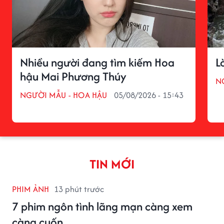
Nhiều người đang tìm kiếm Hoa
L
hậu Mai Phương Thúy
N
NGƯỜI MẪU - HOA HẬU
05/08/2026 - 15:43
TIN MỚI
PHIM ẢNH
13 phút trước
7 phim ngôn tình lãng mạn càng xem
càng cuốn