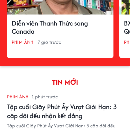
Diễn viên Thanh Thức sang
B
Canada
Qu
PHIM ẢNH
7 giờ trước
PH
TIN MỚI
PHIM ẢNH
1 phút trước
Tập cuối Giây Phút Ấy Vượt Giới Hạn: 3
cặp đôi đều nhận kết đắng
Tập cuối Giây Phút Ấy Vượt Giới Hạn: 3 cặp đôi đều