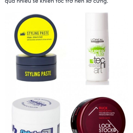
quá nhiều sẽ khiến tóc trở nên xơ cứng.