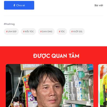
Chia sẻ
Bài viết
#Hashtag
#
LÀM ĐẸP
#
KIỂU TÓC
#
DAN ONG
#
TÓC
#
VUỐT GEL
ĐƯỢC QUAN TÂM