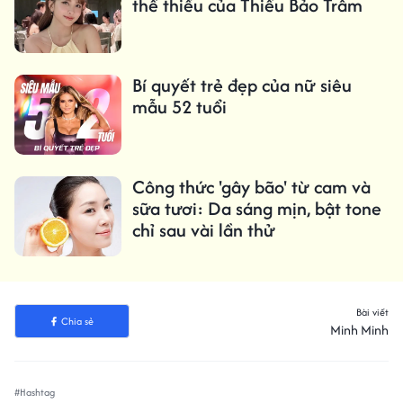
thể thiếu của Thiều Bảo Trâm
Bí quyết trẻ đẹp của nữ siêu
mẫu 52 tuổi
Công thức 'gây bão' từ cam và
sữa tươi: Da sáng mịn, bật tone
chỉ sau vài lần thử
Bài viết
Chia sẻ
Minh Minh
#Hashtag