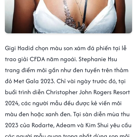
Gigi Hadid chọn màu son xám đá phiến tại lễ
trao giải CFDA năm ngoái. Stephanie Hsu
trang điểm môi gần như đen tuyền trên thảm
đỏ Met Gala 2023. Chỉ vài ngày trước đó, tại
buổi trình diễn Christopher John Rogers Resort
2024, các người mẫu đều được kẻ viền môi
màu đen hoặc xanh đen. Tại sàn diễn mùa thu
2023 của Rodarte, Adeam và Kim Shui yêu cầu
các người mẫu quan trọng nhất dùng son môi