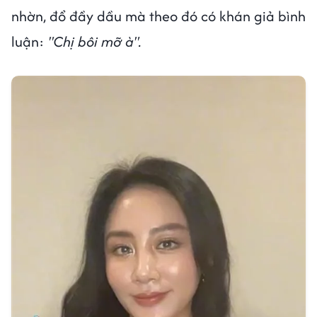
nhờn, đổ đầy dầu mà theo đó có khán giả bình
luận:
"Chị bôi mỡ à".