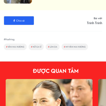
Bài viết
Chia sẻ
Trinh Trinh
#Hashtag
#
VĂN MAI HƯƠNG
#
NỮ CA SĨ
#
LÀN DA
#
MV VĂN MAI HƯƠNG
ĐƯỢC QUAN TÂM