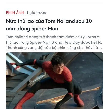
PHIM ẢNH
1 giờ trước
Mức thù lao của Tom Holland sau 10
năm đóng Spider-Man
Tom Holland đang trở thành tâm điểm chú ý khi mức
thù lao trong Spider-Man Brand New Day được tiết lộ.
Thành công vang dội của bộ phim cũng cho thấy hành
trình thăng hạng đáng chú ý của nam diễn viên sau
một thập kỷ gắn bó với vai Người Nhện.