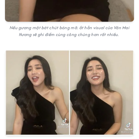
Nếu gương mặt bớt chút bóng mỡ. ắt hẳn visual của Văn Mai
Hương sẽ ghi điểm cùng công chúng hơn rất nhiều.