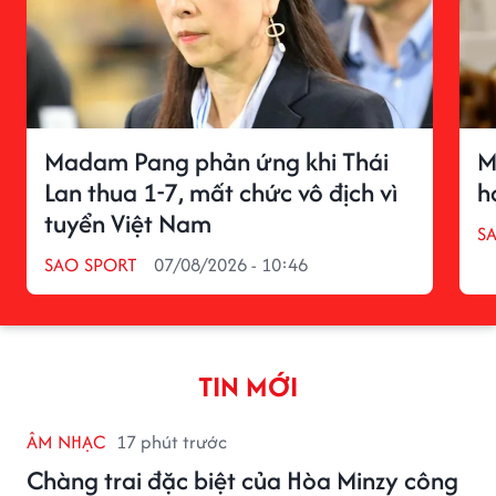
Madam Pang phản ứng khi Thái
M
Lan thua 1-7, mất chức vô địch vì
h
tuyển Việt Nam
S
SAO SPORT
07/08/2026 - 10:46
TIN MỚI
ÂM NHẠC
17 phút trước
Chàng trai đặc biệt của Hòa Minzy công