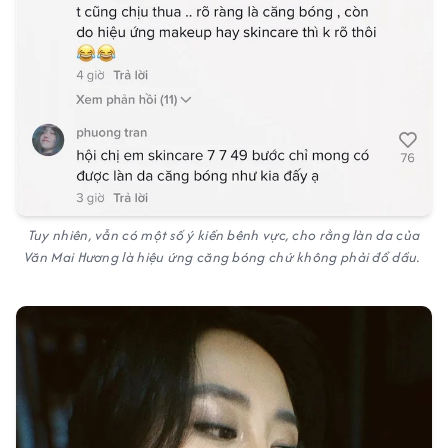
Tuy nhiên, vẫn có một số ý kiến bênh vực, cho rằng làn da của
Văn Mai Hương là hiệu ứng căng bóng chứ không phải đổ dầu.