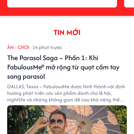
TIN MỚI
ĂN - CHƠI
14 phút trước
The Parasol Saga – Phần 1: Khi
FabulousMe® mở rộng từ quạt cầm tay
sang parasol
DALLAS, Texas – FabulousMe được hình thành với định
hướng phát triển các sản phẩm dành cho lễ hội,
nightlife và những không gian đề cao khả năng thể
hiện bản thân. Trong quá trình xây dựng thương hiệu,
quạt cầm tay trở thành dòng sản phẩm tạo được
thành công ban đầu, giúp FabulousMe từng bước mở
rộng mức độ hiện diện trên thị trường.