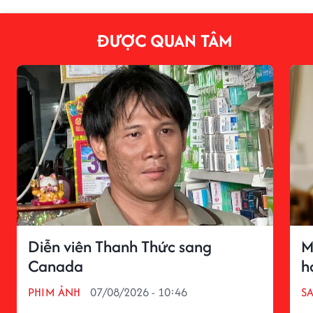
ĐƯỢC QUAN TÂM
Diễn viên Thanh Thức sang
M
Canada
h
PHIM ẢNH
07/08/2026 - 10:46
S