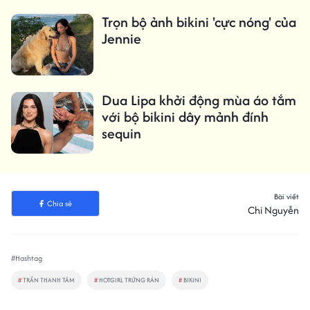
Trọn bộ ảnh bikini 'cực nóng' của
Jennie
Dua Lipa khởi động mùa áo tắm
với bộ bikini dây mảnh đính
sequin
Bài viết
Chia sẻ
Chi Nguyễn
#Hashtag
#
TRẦN THANH TÂM
#
HOTGIRL TRỨNG RÁN
#
BIKINI