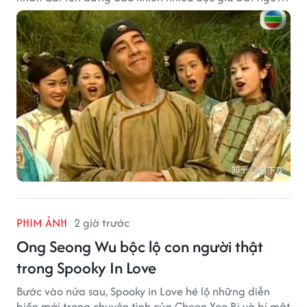
bởi xuất thân của nhân vật này hoàn toàn không
giống một đại hiệp.
PHIM ẢNH
2 giờ trước
Ong Seong Wu bộc lộ con người thật
trong Spooky In Love
Bước vào nửa sau, Spooky in Love hé lộ những diễn
biến mới trong chuyện tình của Cheon Yeo Ri và bí mật