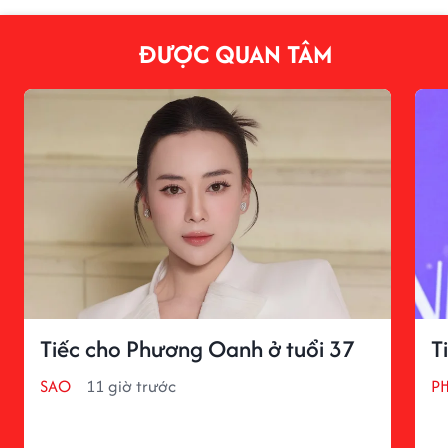
ĐƯỢC QUAN TÂM
Tiếc cho Phương Oanh ở tuổi 37
T
SAO
11 giờ trước
P