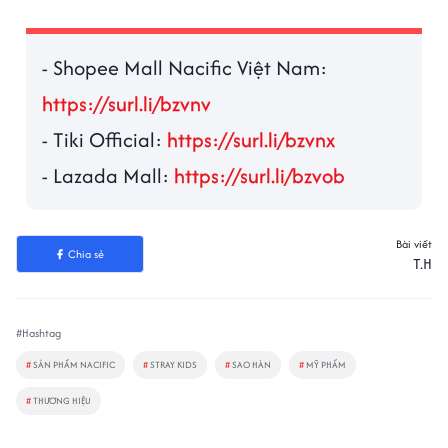
- Shopee Mall Nacific Việt Nam:
https://surl.li/bzvnv
- Tiki Official:
https://surl.li/bzvnx
- Lazada Mall:
https://surl.li/bzvob
Bài viết
Chia sẻ
T.H
#Hashtag
#
SẢN PHẨM NACIFIC
#
STRAY KIDS
#
SAO HÀN
#
MỸ PHẨM
#
THƯƠNG HIỆU