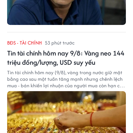
BĐS - TÀI CHÍNH
53 phút trước
Tin tài chính hôm nay 9/8: Vàng neo 144
triệu đồng/lượng, USD suy yếu
Tin tài chính hôm nay (9/8), vàng trong nước giữ mặt
bằng cao sau một tuần tăng mạnh nhưng chênh lệch
mua - bán khiến lợi nhuận của người mua còn hạn chế,
trong khi USD chịu sức ép sau dữ liệu việc làm Mỹ gây
thất vọng.