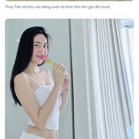
Thủy Tiên sở hữu vóc dáng nuột nà thon thả như gái đôi mươi