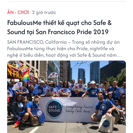
ĂN - CHƠI
2 giờ trước
FabulousMe thiết kế quạt cho Safe &
Sound tại San Francisco Pride 2019
SAN FRANCISCO, California – Trong số những dự án
FabulousMe từng thực hiện cho Pride, nightlife và
nghệ sĩ biểu diễn, hoạt động với Safe & Sound năm
2019 mang một bối cảnh khác biệt. Safe & Sound là tổ
chức phi lợi nhuận tại San Francisco hoạt động trong
lĩnh vực phòng ngừa bạo hành trẻ em, hỗ trợ gia đình
và xây dựng môi trường an toàn cho trẻ em.