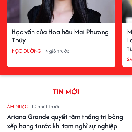
Học vấn của Hoa hậu Mai Phương
M
Thúy
L
t
HỌC ĐƯỜNG
4 giờ trước
S
TIN MỚI
ÂM NHẠC
10 phút trước
Ariana Grande quyết tâm thống trị bảng
xếp hạng trước khi tạm nghỉ sự nghiệp