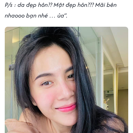
P/s : da đẹp hôn?? Mặt đẹp hôn??? Mãi bên
nhaooo bạn nhé … ủa”.