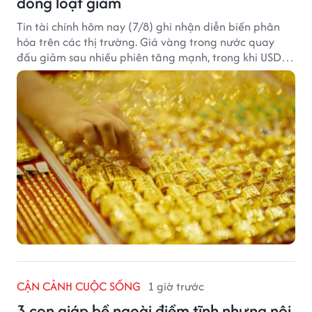
đồng loạt giảm
Tin tài chính hôm nay (7/8) ghi nhận diễn biến phân
hóa trên các thị trường. Giá vàng trong nước quay
đầu giảm sau nhiều phiên tăng mạnh, trong khi USD
tại ngân hàng tiếp tục suy yếu dù tỷ giá trung tâm lập
đỉnh mới.
CẬN CẢNH CUỘC SỐNG
1 giờ trước
3 con giáp bề ngoài điềm tĩnh nhưng nội