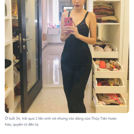
Ở tuổi 34, trải qua 1 lần sinh nở nhưng vóc dáng của Thủy Tiên hoàn
hảo, quyến rũ đến lạ