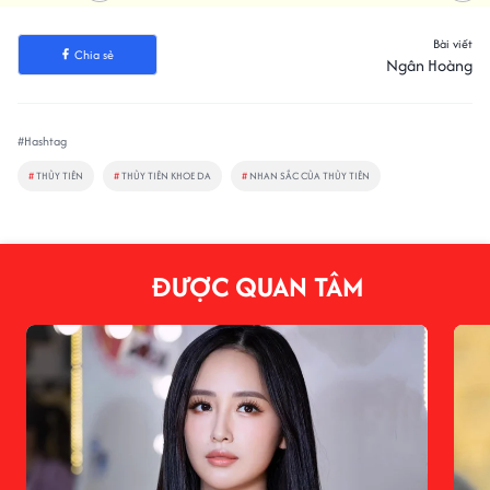
Bài viết
Chia sẻ
Ngân Hoàng
#Hashtag
#
THỦY TIÊN
#
THỦY TIÊN KHOE DA
#
NHAN SẮC CỦA THỦY TIÊN
ĐƯỢC QUAN TÂM