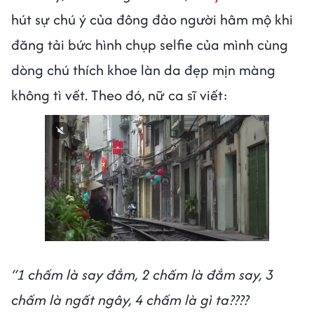
hút sự chú ý của đông đảo người hâm mộ khi
đăng tải bức hình chụp selfie của mình cùng
dòng chú thích khoe làn da đẹp mịn màng
không tì vết. Theo đó, nữ ca sĩ viết:
“1 chấm là say đắm, 2 chấm là đắm say, 3
chấm là ngất ngây, 4 chấm là gì ta????