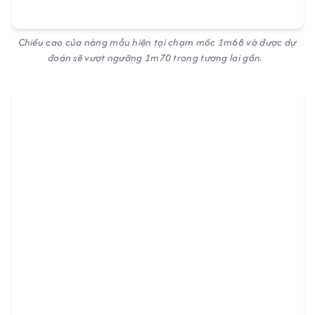
Chiều cao của nàng mẫu hiện tại chạm mốc 1m68 và được dự
đoán sẽ vượt ngưỡng 1m70 trong tương lai gần.