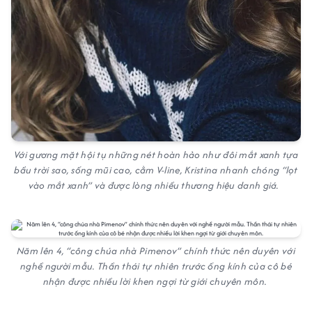
Với gương mặt hội tụ những nét hoàn hảo như đôi mắt xanh tựa
bầu trời sao, sống mũi cao, cằm V-line, Kristina nhanh chóng “lọt
vào mắt xanh” và được lòng nhiều thương hiệu danh giá.
Năm lên 4, “công chúa nhà Pimenov” chính thức nên duyên với
nghề người mẫu. Thần thái tự nhiên trước ống kính của cô bé
nhận được nhiều lời khen ngợi từ giới chuyên môn.