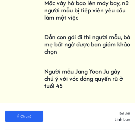
Mặc váy hở bạo lên máy bay, nữ
người mẫu bị tiếp viên yêu cầu
làm một việc
Dẫn con gái đi thi người mẫu, bà
mẹ bất ngờ được ban giám khảo
chọn
Người mẫu Jang Yoon Ju gây
chú ý với vóc dáng quyến rũ ở
tuổi 45
Bài viết
Chia sẻ
Linh Lan