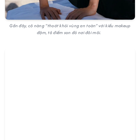
Gần đây, cô nàng “thoát khỏi vùng an toàn” với kiểu makeup
đậm, tô điểm son đỏ nơi đôi môi.