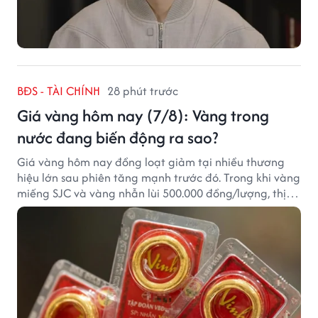
BĐS - TÀI CHÍNH
28 phút trước
Giá vàng hôm nay (7/8): Vàng trong
nước đang biến động ra sao?
Giá vàng hôm nay đồng loạt giảm tại nhiều thương
hiệu lớn sau phiên tăng mạnh trước đó. Trong khi vàng
miếng SJC và vàng nhẫn lùi 500.000 đồng/lượng, thị
trường vẫn duy trì mặt bằng giá cao, với sự chênh
lệch đáng kể giữa các doanh nghiệp.