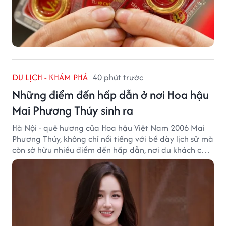
DU LỊCH - KHÁM PHÁ
40 phút trước
Những điểm đến hấp dẫn ở nơi Hoa hậu
Mai Phương Thúy sinh ra
Hà Nội - quê hương của Hoa hậu Việt Nam 2006 Mai
Phương Thúy, không chỉ nổi tiếng với bề dày lịch sử mà
còn sở hữu nhiều điểm đến hấp dẫn, nơi du khách có
thể cảm nhận trọn vẹn vẻ đẹp cổ kính xen lẫn nhịp
sống hiện đại của Thủ đô.