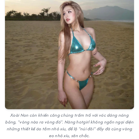
Xoài Non còn khiến công chúng trầm trồ với vóc dáng nóng
bỏng, "vòng nào ra vòng đó". Nàng hotgirl không ngần ngại diện
những thiết kế áo tắm nhỏ xíu, để lộ "núi đôi" đẫy đà cùng vòng
eo nhỏ xíu, săn chắc.