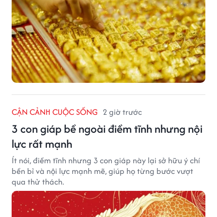
CẬN CẢNH CUỘC SỐNG
2 giờ trước
3 con giáp bề ngoài điềm tĩnh nhưng nội
lực rất mạnh
Ít nói, điềm tĩnh nhưng 3 con giáp này lại sở hữu ý chí
bền bỉ và nội lực mạnh mẽ, giúp họ từng bước vượt
qua thử thách.