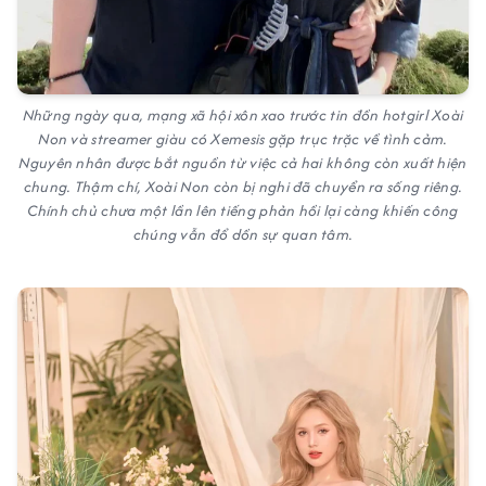
Những ngày qua, mạng xã hội xôn xao trước tin đồn hotgirl Xoài
Non và streamer giàu có Xemesis gặp trục trặc về tình cảm.
Nguyên nhân được bắt nguồn từ việc cả hai không còn xuất hiện
chung. Thậm chí, Xoài Non còn bị nghi đã chuyển ra sống riêng.
Chính chủ chưa một lần lên tiếng phản hồi lại càng khiến công
chúng vẫn đổ dồn sự quan tâm.