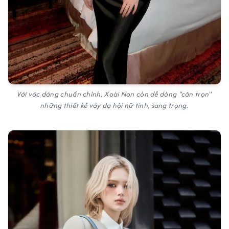
Với vóc dáng chuẩn chỉnh, Xoài Non còn dễ dàng "cân trọn"
những thiết kế váy dạ hội nữ tính, sang trọng.