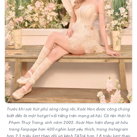
Trước khi sức hút phủ sóng rộng rãi, Xoài Non được công chúng
biết đến là một hotgirl nổi tiếng trên mạng xã hội. Cô tên thật là
Phạm Thuỳ Trang, sinh năm 2002. Xoài Non hiện đang sở hữu
trang fanpage hơn 400 nghìn lượt yêu thích, trang Instagram
hơn 2,3 triệu lượt theo dõi và kênh TikTok hơn 1,8 triệu lượt theo