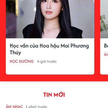
Học vấn của Hoa hậu Mai Phương
B
Thúy
Â
HỌC ĐƯỜNG
4 giờ trước
TIN MỚI
ÂM NHẠC
1 phút trước