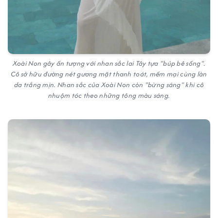
Xoài Non gây ấn tượng với nhan sắc lai Tây tựa "búp bê sống".
Cô sở hữu đường nét gương mặt thanh toát, mềm mại cùng làn
da trắng mịn. Nhan sắc của Xoài Non còn "bừng sáng" khi cô
nhuộm tóc theo những tông màu sáng.