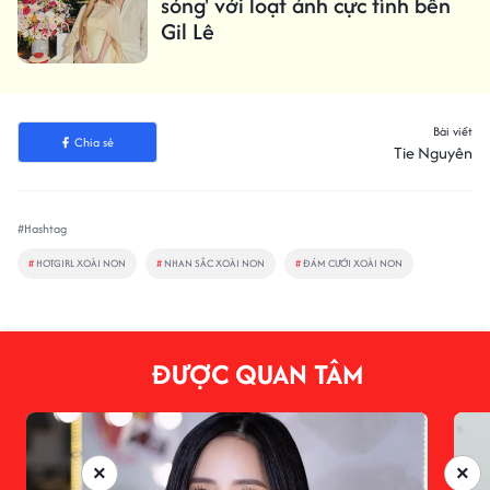
sóng' với loạt ảnh cực tình bên
Gil Lê
Bài viết
Chia sẻ
Tie Nguyên
#Hashtag
#
HOTGIRL XOÀI NON
#
NHAN SẮC XOÀI NON
#
ĐÁM CƯỚI XOÀI NON
ĐƯỢC QUAN TÂM
×
×