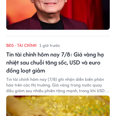
BĐS - TÀI CHÍNH
1 giờ trước
Tin tài chính hôm nay 7/8: Giá vàng hạ
nhiệt sau chuỗi tăng sốc, USD và euro
đồng loạt giảm
Tin tài chính hôm nay (7/8) ghi nhận diễn biến phân
hóa trên các thị trường. Giá vàng trong nước quay
đầu giảm sau nhiều phiên tăng mạnh, trong khi USD
tại ngân hàng tiếp tục suy yếu dù tỷ giá trung tâm lập
đỉnh mới.