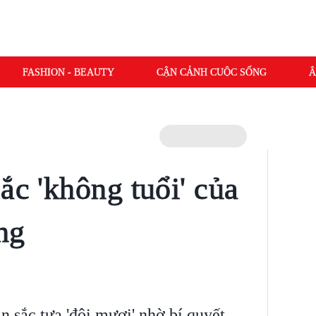
FASHION - BEAUTY
CẬN CẢNH CUỘC SỐNG
Â
ắc 'không tuổi' của
ng
 sắc tựa 'đôi mươi' nhờ bí quyết