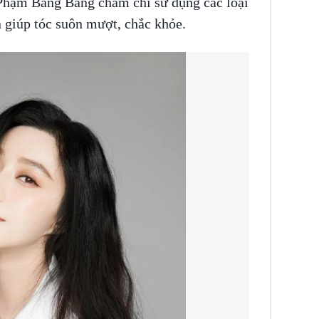
, Phạm Băng Băng chăm chỉ sử dụng các loại
 giúp tóc suôn mượt, chắc khỏe.