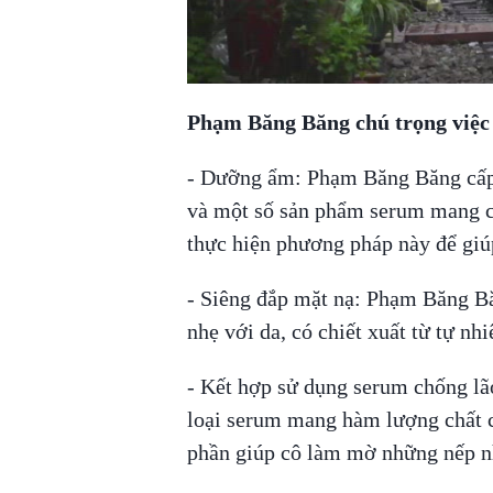
00:00
/
01:05
TRUVID NEW STU
Phạm Băng Băng chú trọng việc
- Dưỡng ẩm: Phạm Băng Băng cấp
và một số sản phẩm serum mang c
thực hiện phương pháp này để giú
- Siêng đắp mặt nạ: Phạm Băng Bă
nhẹ với da, có chiết xuất từ tự nh
- Kết hợp sử dụng serum chống lã
loại serum mang hàm lượng chất 
phần giúp cô làm mờ những nếp nhă