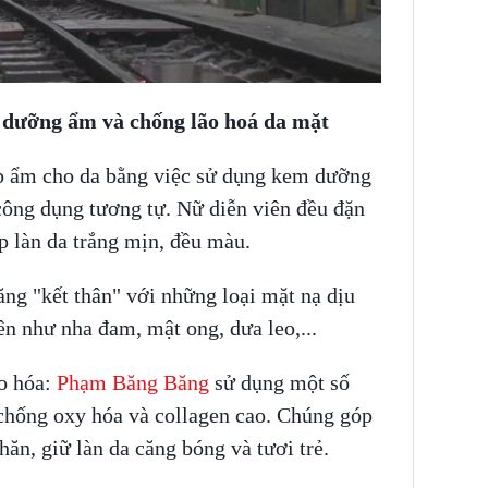
NNING VIETNAM
 dưỡng ẩm và chống lão hoá da mặt
 ẩm cho da bằng việc sử dụng kem dưỡng
ông dụng tương tự. Nữ diễn viên đều đặn
p làn da trắng mịn, đều màu.
ng "kết thân" với những loại mặt nạ dịu
iên như nha đam, mật ong, dưa leo,...
o hóa:
Phạm Băng Băng
sử dụng một số
chống oxy hóa và collagen cao. Chúng góp
n, giữ làn da căng bóng và tươi trẻ.