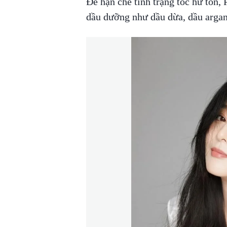
Để hạn chế tình trạng tóc hư tổn
dầu dưỡng như dầu dừa, dầu argan