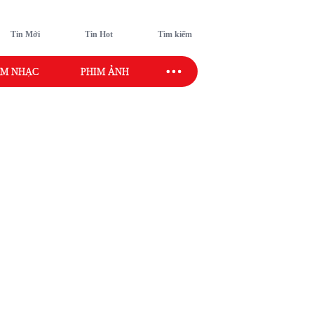
Tin Mới
Tin Hot
Tìm kiếm
M NHẠC
PHIM ẢNH
SAO SPORT