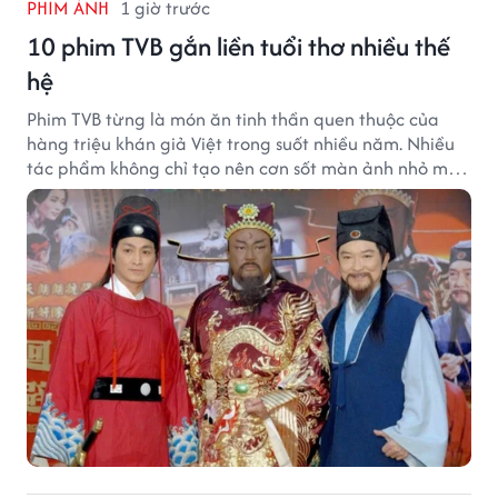
PHIM ẢNH
1 giờ trước
10 phim TVB gắn liền tuổi thơ nhiều thế
hệ
Phim TVB từng là món ăn tinh thần quen thuộc của
hàng triệu khán giả Việt trong suốt nhiều năm. Nhiều
tác phẩm không chỉ tạo nên cơn sốt màn ảnh nhỏ mà
còn trở thành ký ức khó quên của cả một thế hệ.