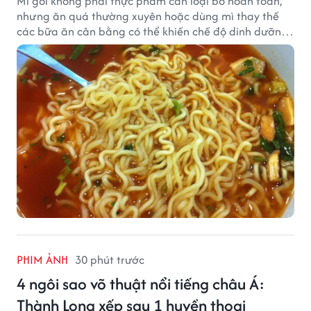
Mì gói không phải thực phẩm cần loại bỏ hoàn toàn,
nhưng ăn quá thường xuyên hoặc dùng mì thay thế
các bữa ăn cân bằng có thể khiến chế độ dinh dưỡng
mất cân đối.
PHIM ẢNH
30 phút trước
4 ngôi sao võ thuật nổi tiếng châu Á:
Thành Long xếp sau 1 huyền thoại