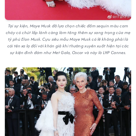
Tại sự kiện, Maye Musk đã lựa chọn chiếc đầm sequin màu cam
cháy có chút lấp lánh càng làm tăng thêm sự sang trọng của mẹ
tỷ phú Elon Musk. Cựu siêu mẫu Maye Musk có lẽ không phải là
cái tên xa lạ đối với khán giả khi thường xuyên xuất hiện tại các
sự kiện đình đám như Met Gala, Oscar và này là LHP Cannes.