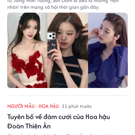
IU, Jang Won Young, Son Dam Bi đều là những 'nạn
nhân' trên mạng xã hội thời gian gần đây.
NGƯỜI MẪU - HOA HẬU
11 phút trước
Tuyên bố về đám cưới của Hoa hậu
Đoàn Thiên Ân