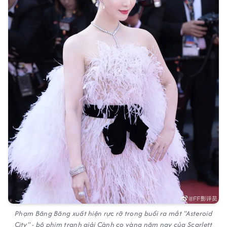
Phạm Băng Băng xuất hiện rực rỡ trong buổi ra mắt "Asteroid
City" - bộ phim tranh giải Cành cọ vàng năm nay của Scarlett