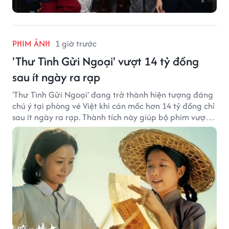
PHIM ẢNH
1 giờ trước
'Thư Tình Gửi Ngoại' vượt 14 tỷ đồng
sau ít ngày ra rạp
'Thư Tình Gửi Ngoại' đang trở thành hiện tượng đáng
chú ý tại phòng vé Việt khi cán mốc hơn 14 tỷ đồng chỉ
sau ít ngày ra rạp. Thành tích này giúp bộ phim vượt
kỳ vọng ban đầu và duy trì sức hút giữa cuộc cạnh
tranh của nhiều tác phẩm lớn.