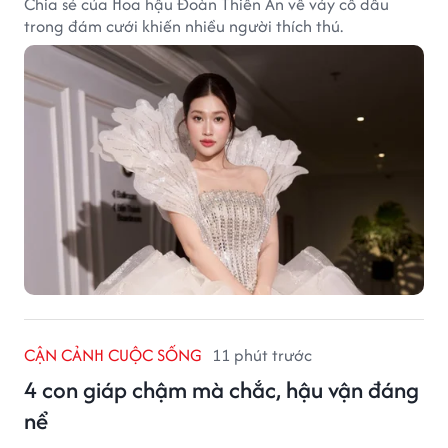
Chia sẻ của Hoa hậu Đoàn Thiên Ân về váy cô dâu
trong đám cưới khiến nhiều người thích thú.
CẬN CẢNH CUỘC SỐNG
11 phút trước
4 con giáp chậm mà chắc, hậu vận đáng
nể