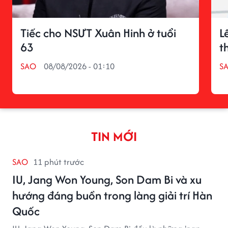
Tiếc cho NSƯT Xuân Hinh ở tuổi
L
63
t
SAO
08/08/2026 - 01:10
S
TIN MỚI
SAO
11 phút trước
IU, Jang Won Young, Son Dam Bi và xu
hướng đáng buồn trong làng giải trí Hàn
Quốc