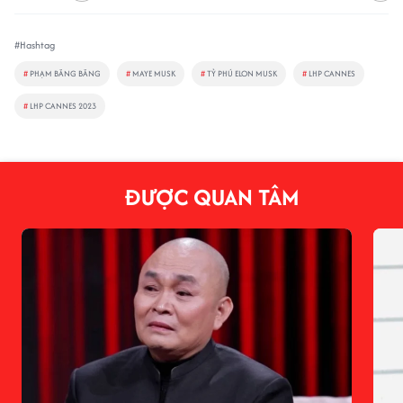
#Hashtag
#
PHẠM BĂNG BĂNG
#
MAYE MUSK
#
TỶ PHÚ ELON MUSK
#
LHP CANNES
#
LHP CANNES 2023
ĐƯỢC QUAN TÂM