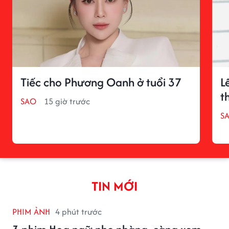
Tiếc cho Phương Oanh ở tuổi 37
L
t
SAO
15 giờ trước
S
TIN MỚI
PHIM ẢNH
4 phút trước