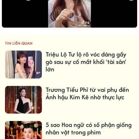
TIN LIÊN QUAN
Triệu Lộ Tư lộ rõ vóc dáng gầy
gò sau sự cố mất khối 'tài sản'
lớn
Trương Tiểu Phỉ từ vai phụ đến
Ảnh hậu Kim Kê nhờ thực lực
5 sao Hoa ngữ có số phận giống
nhân vật trong phim