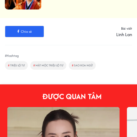
Bài viết
Chia sẻ
Linh Lan
#Hashtag
#
TRIỆU LỘ TƯ
#
MẶT MỘC TRIỆU LỘ TƯ
#
SAO HOA NGỮ
ĐƯỢC QUAN TÂM