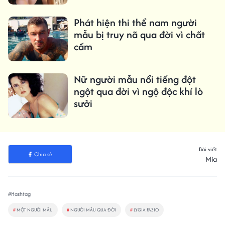
Phát hiện thi thể nam người
mẫu bị truy nã qua đời vì chất
cấm
Nữ người mẫu nổi tiếng đột
ngột qua đời vì ngộ độc khí lò
sưởi
Bài viết
Chia sẻ
Mia
#Hashtag
#
MỘT NGƯỜI MẪU
#
NGƯỜI MẪU QUA ĐỜI
#
LYGIA FAZIO