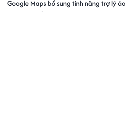
Google Maps bổ sung tính năng trợ lý ảo
Google đang đẩy Maps vượt xa vai trò của một ứng
dụng chỉ đường.
PHIM ẢNH
4 giờ trước
Đệ nhất mỹ nhân Hồng Kông Quan Chi