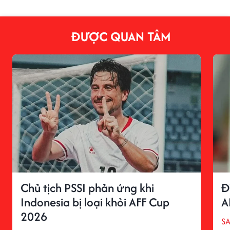
ĐƯỢC QUAN TÂM
Chủ tịch PSSI phản ứng khi
Đ
Indonesia bị loại khỏi AFF Cup
A
2026
S