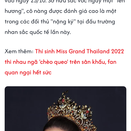
vào ngày 25/10. Sở hữu sắc vóc ngày một "lên
hương", cô nàng được đánh giá cao là một
trong các đối thủ "nặng ký" tại đấu trường
nhan sắc quốc tế lần này.
Xem thêm:
Thí sinh Miss Grand Thailand 2022
thi nhau ngã 'chèo queo' trên sân khấu, fan
quan ngại hết sức