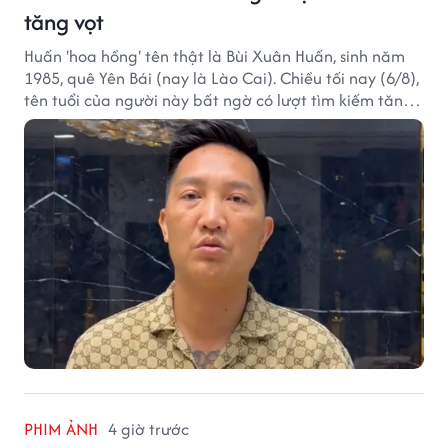
tăng vọt
Huấn 'hoa hồng' tên thật là Bùi Xuân Huấn, sinh năm
1985, quê Yên Bái (nay là Lào Cai). Chiều tối nay (6/8),
tên tuổi của người này bất ngờ có lượt tìm kiếm tăng
vọt.
PHIM ẢNH
4 giờ trước