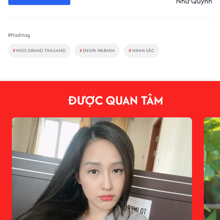
Như Quỳnh
#Hashtag
#
MISS GRAND THAILAND
#
ENGFA WARAHA
#
NHAN SẮC
ĐƯỢC QUAN TÂM