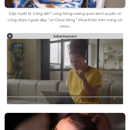
Cặp tuyết lê "căng đét" cùng hàng xương quai xanh quyến rũ
cũng được người đẹp "xứ Chùa Vàng" khoe khéo trên trang cá
nhân.
Advertisement