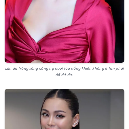
Làn da trắng sáng cùng nụ cười tỏa nắng khiến không ít fan phải
đổ đứ đừ.