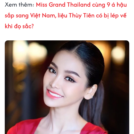
Xem thêm:
Miss Grand Thailand cùng 9 á hậu
sắp sang Việt Nam, liệu Thùy Tiên có bị lép vế
khi đọ sắc?