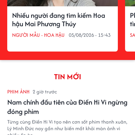
Nhiều người đang tìm kiếm Hoa
P
hậu Mai Phương Thúy
t
NGƯỜI MẪU - HOA HẬU
05/08/2026 - 15:43
S
TIN MỚI
PHIM ẢNH
2 giờ trước
Nam chính đầu tiên của Điền Hi Vi ngừng
đóng phim
Từng cùng Điền Hi Vi tạo nên cơn sốt phim thanh xuân,
Lý Minh Đức nay gần như biến mất khỏi màn ảnh vì
nhiều ồn ào.