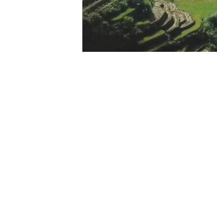
00:00
/
00:56
VIETNAM MOUNTA