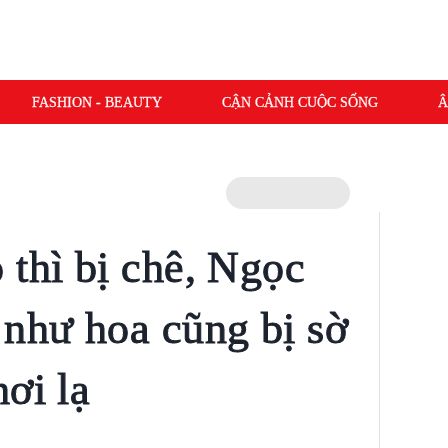
FASHION - BEAUTY
CẬN CẢNH CUỘC SỐNG
Â
 thì bị chê, Ngọc
 như hoa cũng bị sờ
ơi lạ