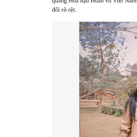
quang Hoa hậu Hoàn vũ Việt Nam 2
đổi rõ rệt.