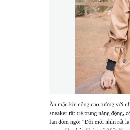
Ăn mặc kín cổng cao tường với ch
sneaker rất trẻ trung năng động, c
fan dòm ngó: "Đôi môi nhìn rất lạ