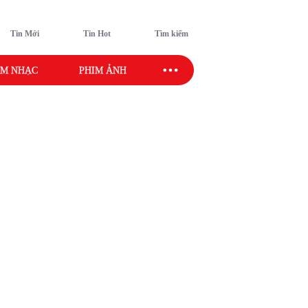
Tin Mới
Tin Hot
Tìm kiếm
M NHẠC
PHIM ẢNH
SAO SPORT