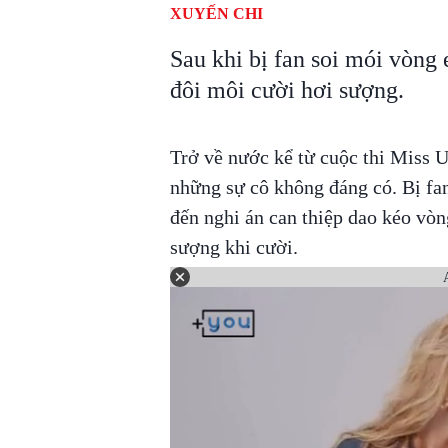
XUYẾN CHI
Sau khi bị fan soi mói vòng 
đôi môi cười hơi sượng.
Trở về nước kể từ cuộc thi Miss U
những sự cô không đáng có. Bị fan
đến nghi án can thiệp dao kéo vòn
sượng khi cười.