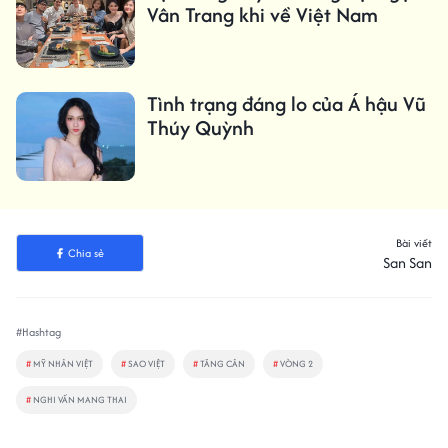
Vân Trang khi về Việt Nam
Tình trạng đáng lo của Á hậu Vũ
Thúy Quỳnh
Bài viết
Chia sẻ
San San
#Hashtag
#
MỸ NHÂN VIỆT
#
SAO VIỆT
#
TĂNG CÂN
#
VÒNG 2
#
NGHI VẤN MANG THAI