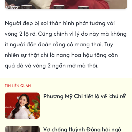
Người đẹp bị soi thân hình phát tướng với
vòng 2 lộ rõ. Cũng chính vì lý do này mà không
ít người đồn đoán rằng cô mang thai. Tuy
nhiên sự thật chỉ là nàng hoa hậu tăng cân
quá đà và vòng 2 ngấn mỡ mà thôi.
TIN LIÊN QUAN
Phương Mỹ Chi tiết lộ về 'chú rể'
Vợ chồng Huỳnh Đông hội ngộ