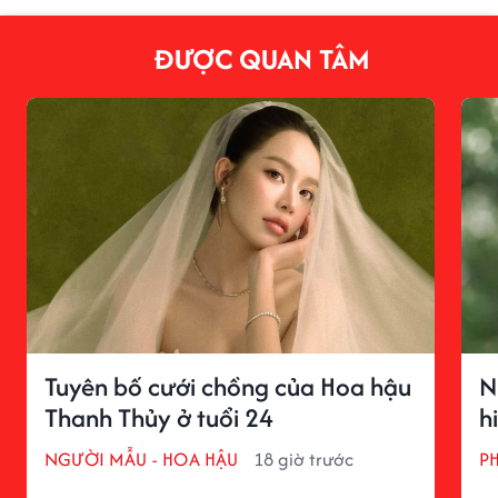
ĐƯỢC QUAN TÂM
Tuyên bố cưới chồng của Hoa hậu
N
Thanh Thủy ở tuổi 24
h
NGƯỜI MẪU - HOA HẬU
18 giờ trước
P