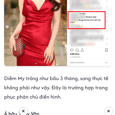
Diễm My trông như bầu 3 tháng, song thực tế
không phải như vậy. Đây là trường hợp trang
phục phản chủ điển hình.
×
×
Á hậu Thúy Vân