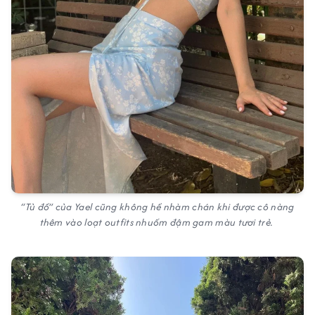
“Tủ đồ” của Yael cũng không hề nhàm chán khi được cô nàng
thêm vào loạt outfits nhuốm đậm gam màu tươi trẻ.