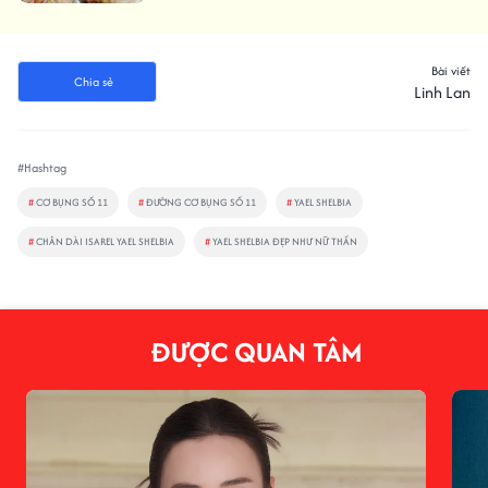
Bài viết
Chia sẻ
Linh Lan
#Hashtag
#
CƠ BỤNG SỐ 11
#
ĐƯỜNG CƠ BỤNG SỐ 11
#
YAEL SHELBIA
#
CHÂN DÀI ISAREL YAEL SHELBIA
#
YAEL SHELBIA ĐẸP NHƯ NỮ THẦN
ĐƯỢC QUAN TÂM