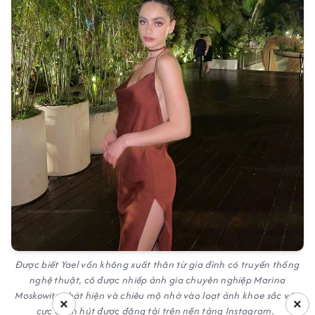
Được biết Yael vốn không xuất thân từ gia đình có truyền thống
nghệ thuật, cô được nhiếp ảnh gia chuyên nghiệp Marina
Moskowitz phát hiện và chiêu mộ nhờ vào loạt ảnh khoe sắc vóc
×
×
cực cuốn hút được đăng tải trên nền tảng Instagram.