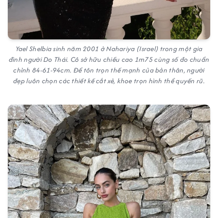
Yael Shelbia sinh năm 2001 ở Nahariya (Israel) trong một gia
đình người Do Thái. Cô sở hữu chiều cao 1m75 cùng số đo chuẩn
chỉnh 84-61-94cm. Để tôn trọn thế mạnh của bản thân, người
đẹp luôn chọn các thiết kế cắt xẻ, khoe trọn hình thể quyến rũ.