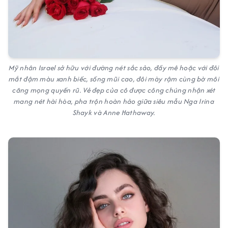
Mỹ nhân Israel sở hữu với đường nét sắc sảo, đầy mê hoặc với đôi
mắt đậm màu xanh biếc, sống mũi cao, đôi mày rậm cùng bờ môi
căng mọng quyến rũ. Vẻ đẹp của cô được công chúng nhận xét
mang nét hài hòa, pha trộn hoàn hảo giữa siêu mẫu Nga Irina
Shayk và Anne Hathaway.