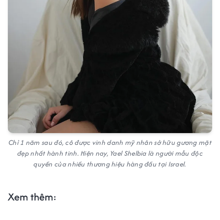
Chỉ 1 năm sau đó, cô được vinh danh mỹ nhân sở hữu gương mặt
đẹp nhất hành tinh. Hiện nay, Yael Shelbia là người mẫu độc
quyền của nhiều thương hiệu hàng đầu tại Israel.
Xem thêm: