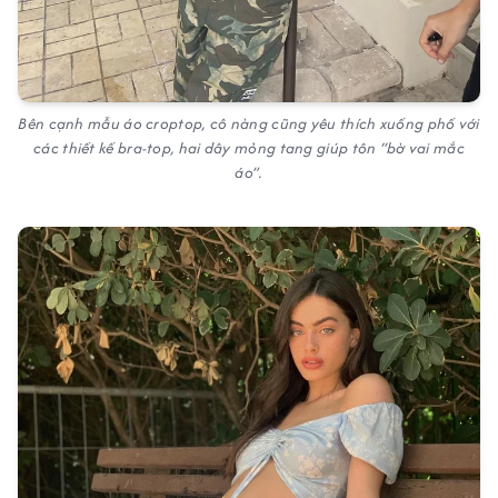
Bên cạnh mẫu áo croptop, cô nàng cũng yêu thích xuống phố với
các thiết kế bra-top, hai dây mỏng tang giúp tôn “bờ vai mắc
áo”.