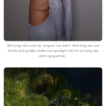
Tấm lưng trần nuột nà, vòng eo “con kiến”, rãnh lưng sâu của
Yael là những điểm chiếm trọn spotlight mỗi khi cô nàng cập
nhật mạng xã hội.