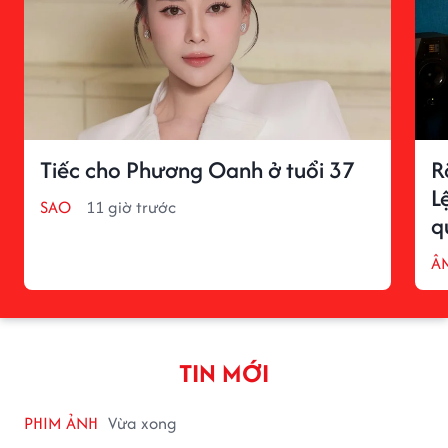
Tiếc cho Phương Oanh ở tuổi 37
R
L
SAO
11 giờ trước
q
Â
TIN MỚI
PHIM ẢNH
Vừa xong