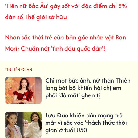
'Tiên nữ Bắc Âu' gây sốt với đặc điểm chỉ 2%
dân số Thế giới sở hữu
Nhan sắc thời trẻ của bản gốc nhân vật Ran
Mori: Chuẩn nét 'tình đầu quốc dân'!
TIN LIÊN QUAN
Chỉ một bức ảnh, nữ thần Thiên
long bát bộ khiến hội chị em
phải 'đỏ mắt' ghen tị
Lưu Đào khiến dân mạng trố
mắt vì sắc vóc 'thách thức thời
gian' ở tuổi U50