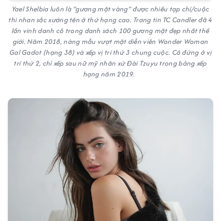
Yael Shelbia luôn là “gương mặt vàng” được nhiều tạp chí/cuộc
thi nhan sắc xướng tên ở thứ hạng cao. Trang tin TC Candler đã 4
lần vinh danh cô trong danh sách 100 gương mặt đẹp nhất thế
giới. Năm 2018, nàng mẫu vượt mặt diễn viên Wonder Woman
Gal Gadot (hạng 38) và xếp vị trí thứ 3 chung cuộc. Cô đứng ở vị
trí thứ 2, chỉ xếp sau nữ mỹ nhân xứ Đài Tzuyu trong bảng xếp
hạng năm 2019.