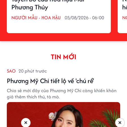
Phương Thúy
h
NGƯỜI MẪU - HOA HẬU
05/08/2026 - 06:00
N
TIN MỚI
SAO
20 phút trước
Phương Mỹ Chi tiết lộ về 'chú rể'
Chia sẻ mới đây của Phương Mỹ Chi càng khiến khán
giả thêm thích thú, tò mò.
×
×