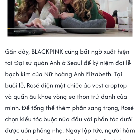
Gần đây, BLACKPINK cũng bất ngờ xuất hiện
tại Đại sứ quán Anh ở Seoul để kỷ niệm đại lễ
bạch kim của Nữ hoàng Anh Elizabeth. Tại
buổi lễ, Rosé diện một chiếc áo vest croptop
và quần âu khoe vòng eo thon trứ danh của
mình. Để tổng thể thêm phần sang trọng, Rosé
chọn kiểu tóc buộc nửa đầu với phần tóc dưới
được uốn phồng nhẹ. Ngay lập tức, người hâm