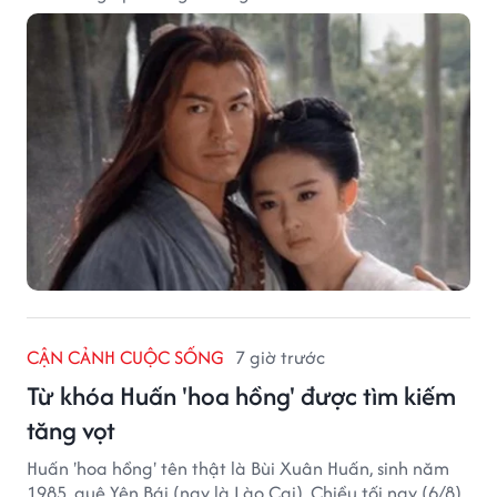
CẬN CẢNH CUỘC SỐNG
7 giờ trước
Từ khóa Huấn 'hoa hồng' được tìm kiếm
tăng vọt
Huấn 'hoa hồng' tên thật là Bùi Xuân Huấn, sinh năm
1985, quê Yên Bái (nay là Lào Cai). Chiều tối nay (6/8),