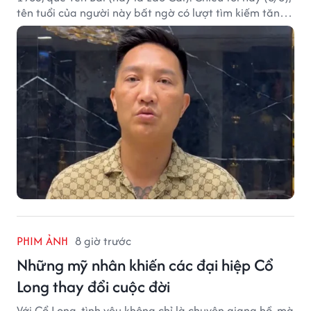
tên tuổi của người này bất ngờ có lượt tìm kiếm tăng
vọt.
PHIM ẢNH
8 giờ trước
Những mỹ nhân khiến các đại hiệp Cổ
Long thay đổi cuộc đời
Với Cổ Long, tình yêu không chỉ là chuyện giang hồ, mà