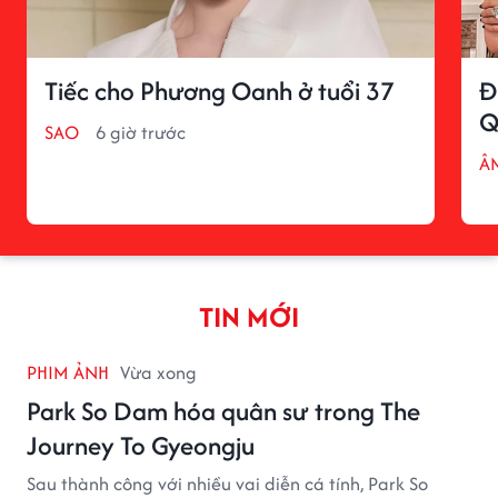
Tiếc cho Phương Oanh ở tuổi 37
Đ
Q
SAO
6 giờ trước
Â
TIN MỚI
PHIM ẢNH
Vừa xong
Park So Dam hóa quân sư trong The
Journey To Gyeongju
Sau thành công với nhiều vai diễn cá tính, Park So