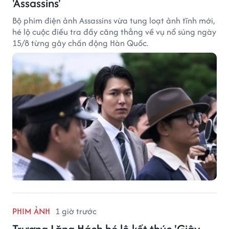
'Assassins'
Bộ phim điện ảnh Assassins vừa tung loạt ảnh tĩnh mới,
hé lộ cuộc điều tra đầy căng thẳng về vụ nổ súng ngày
15/8 từng gây chấn động Hàn Quốc.
PHIM ẢNH
1 giờ trước
Trương Lăng Hách hé lộ kết thúc 'Giây