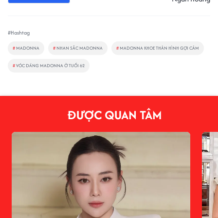
#Hashtag
#
MADONNA
#
NHAN SẮC MADONNA
#
MADONNA KHOE THÂN HÌNH GỢI CẢM
#
VÓC DÁNG MADONNA Ở TUỔI 62
ĐƯỢC QUAN TÂM