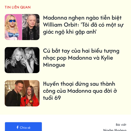
TIN LIÊN QUAN
Madonna nghẹn ngào tiễn biệt
William Orbit: 'Tôi đã có một sự
giác ngộ khi gặp anh'
Cú bắt tay của hai biểu tượng
nhạc pop Madonna và Kylie
Minogue
Huyền thoại đứng sau thành
công của Madonna qua đời ở
tuổi 69
Bài viết
Chia sẻ
Ngân Hoàng