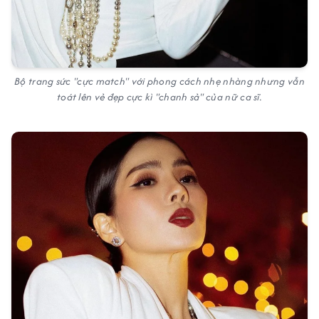
Bộ trang sức "cực match" với phong cách nhẹ nhàng nhưng vẫn
toát lên vẻ đẹp cực kì "chanh sả" của nữ ca sĩ.