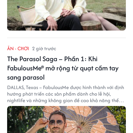
ĂN - CHƠI
2 giờ trước
The Parasol Saga – Phần 1: Khi
FabulousMe® mở rộng từ quạt cầm tay
sang parasol
DALLAS, Texas – FabulousMe được hình thành với định
hướng phát triển các sản phẩm dành cho lễ hội,
nightlife và những không gian đề cao khả năng thể
hiện bản thân. Trong quá trình xây dựng thương hiệu,
quạt cầm tay trở thành dòng sản phẩm tạo được
thành công ban đầu, giúp FabulousMe từng bước mở
rộng mức độ hiện diện trên thị trường.