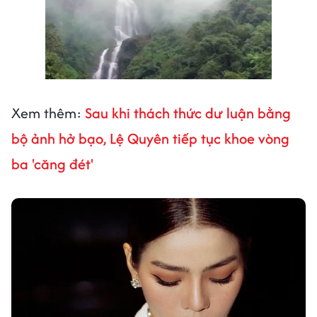
Xem thêm:
Sau khi thách thức dư luận bằng
bộ ảnh hở bạo, Lệ Quyên tiếp tục khoe vòng
ba 'căng đét'