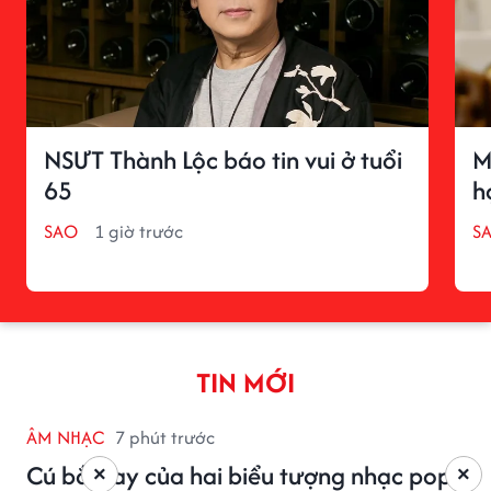
NSƯT Thành Lộc báo tin vui ở tuổi
M
65
h
SAO
1 giờ trước
S
TIN MỚI
ÂM NHẠC
7 phút trước
Cú bắt tay của hai biểu tượng nhạc pop
×
×