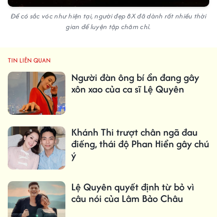
Để có sắc vóc như hiện tại, người đẹp 8X đã dành rất nhiều thời
gian để luyện tập chăm chỉ.
TIN LIÊN QUAN
Người đàn ông bí ẩn đang gây
xôn xao của ca sĩ Lệ Quyên
Khánh Thi trượt chân ngã đau
điếng, thái độ Phan Hiển gây chú
ý
Lệ Quyên quyết định từ bỏ vì
câu nói của Lâm Bảo Châu