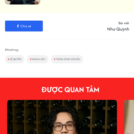
Bài viết
Chia sẻ
Như Quỳnh
#Hashtag
#
LỆ QUYÊN
#
NHAN SẮC
#
THÂN HÌNH CHUẨN
ĐƯỢC QUAN TÂM