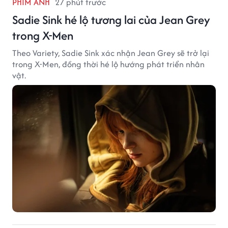
PHIM ẢNH
27 phút trước
Sadie Sink hé lộ tương lai của Jean Grey
trong X-Men
Theo Variety, Sadie Sink xác nhận Jean Grey sẽ trở lại
trong X-Men, đồng thời hé lộ hướng phát triển nhân
vật.