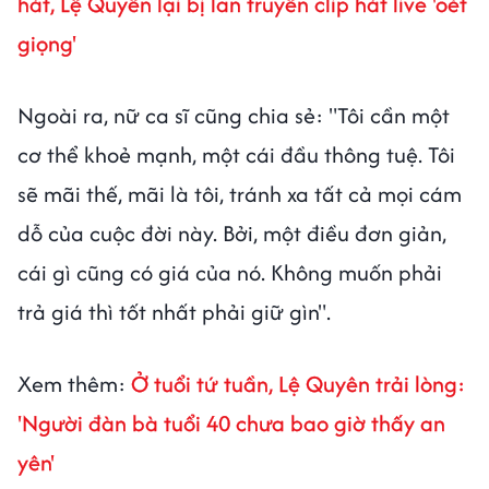
hát, Lệ Quyên lại bị lan truyền clip hát live 'oét
giọng'
Ngoài ra, nữ ca sĩ cũng chia sẻ: "Tôi cần một
cơ thể khoẻ mạnh, một cái đầu thông tuệ. Tôi
sẽ mãi thế, mãi là tôi, tránh xa tất cả mọi cám
dỗ của cuộc đời này. Bởi, một điều đơn giản,
cái gì cũng có giá của nó. Không muốn phải
trả giá thì tốt nhất phải giữ gìn".
Xem thêm:
Ở tuổi tứ tuần, Lệ Quyên trải lòng:
'Người đàn bà tuổi 40 chưa bao giờ thấy an
yên'