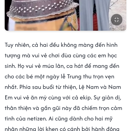
Tuy nhiên, cả hai đều không màng đến hình
tượng mà vui vẻ chơi đùa cùng các em học
sinh. Họ vui vẻ múa lân, ca hát để mang đến
cho các bé một ngày lễ Trung thu trọn vẹn
nhất. Phía sau buổi từ thiện, Lệ Nam và Nam
Em vui vẻ ăn mỳ cùng với cả ekip. Sự giản dị,
thân thiện và gần gũi này đã chiếm trọn cảm
tình của netizen. Ai cũng dành cho hai mỹ
nhân những lời khen có cánh bởi hành động