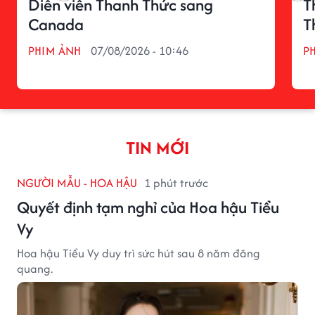
Diễn viên Thanh Thức sang
T
Canada
T
PHIM ẢNH
07/08/2026 - 10:46
P
TIN MỚI
NGƯỜI MẪU - HOA HẬU
1 phút trước
Quyết định tạm nghỉ của Hoa hậu Tiểu
Vy
Hoa hậu Tiểu Vy duy trì sức hút sau 8 năm đăng
quang.