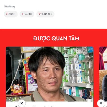
#Hashtag
#
LỆ NAM
#
NAM EM
#
TRUNG THU
ĐƯỢC QUAN TÂM
×
×