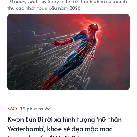
10 ngày, vượt Toy Story 5 để trở thành phim có doanh
thu cao nhất toàn cầu năm 2026.
SAO
19 phút trước
Kwon Eun Bi rời xa hình tượng 'nữ thần
Waterbomb', khoe vẻ đẹp mộc mạc