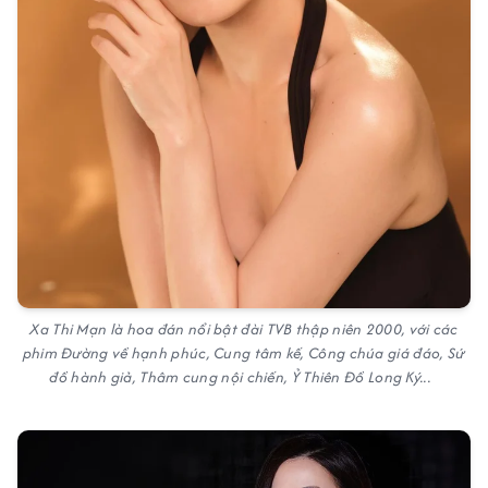
Xa Thi Mạn là hoa đán nổi bật đài TVB thập niên 2000, với các
phim Đường về hạnh phúc, Cung tâm kế, Công chúa giá đáo, Sứ
đồ hành giả, Thâm cung nội chiến, Ỷ Thiên Đồ Long Ký...