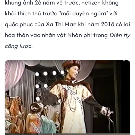
khung ảnh 26 năm về trước, netizen không
khỏi thích thú trước “mối duyên ngầm” với
quốc phục của Xa Thi Mạn khi năm 2018 cô lại
hóa thân vào nhân vật Nhàn phi trong
Diên Hy
công lược
.