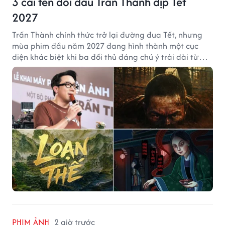
3 cái tên đối đầu Trấn Thành dịp Tết
2027
Trấn Thành chính thức trở lại đường đua Tết, nhưng
mùa phim đầu năm 2027 đang hình thành một cục
diện khác biệt khi ba đối thủ đáng chú ý trải dài từ
chiến tranh, võ hiệp đến kinh dị cung đấu.
PHIM ẢNH
2 giờ trước