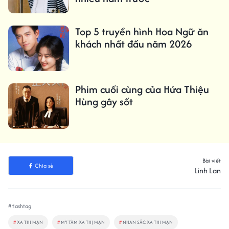
Top 5 truyền hình Hoa Ngữ ăn
khách nhất đầu năm 2026
Phim cuối cùng của Hứa Thiệu
Hùng gây sốt
Bài viết
Chia sẻ
Linh Lan
#Hashtag
#
XA THI MẠN
#
MỸ TÂM XA THỊ MẠN
#
NHAN SẮC XA THI MẠN