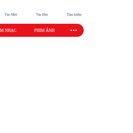
Tin Mới
Tin Hot
Tìm kiếm
M NHẠC
PHIM ẢNH
SAO SPORT