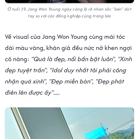
Ở tuổi 19, Jang Won Young ngày càng lộ rõ nhan sắc "bén" đứt
tay so với các đồng nghiệp cùng trang lứa
Về visual của Jang Won Young cùng mái tóc
dài màu vàng, khán giả đều nức nở khen ngợi
cô nàng:
"Quá là đẹp, nổi bần bật luôn", "Xinh
đẹp tuyệt trần", "Idol duy nhất tôi phải công
nhận quá xinh", "Đẹp miễn bàn", "Đẹp phát
điên lên được ấy".....