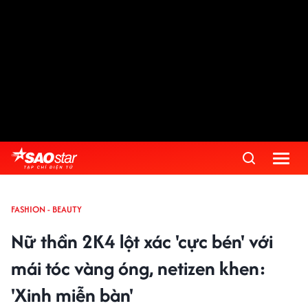
FASHION - BEAUTY
Nữ thần 2K4 lột xác 'cực bén' với
mái tóc vàng óng, netizen khen:
'Xinh miễn bàn'