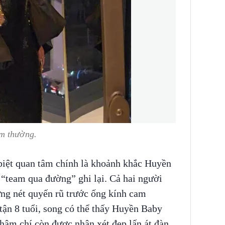
am thường.
biệt quan tâm chính là khoảnh khắc Huyền
“team qua đường” ghi lại. Cả hai người
ng nét quyến rũ trước ống kính cam
tận 8 tuổi, song có thể thấy Huyền Baby
thậm chí còn được nhận xét đẹp lấn át đàn