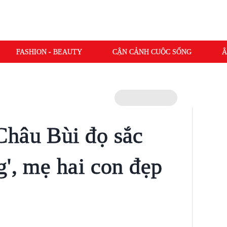
FASHION - BEAUTY
CẬN CẢNH CUỘC SỐNG
Â
Châu Bùi đọ sắc
g', mẹ hai con đẹp