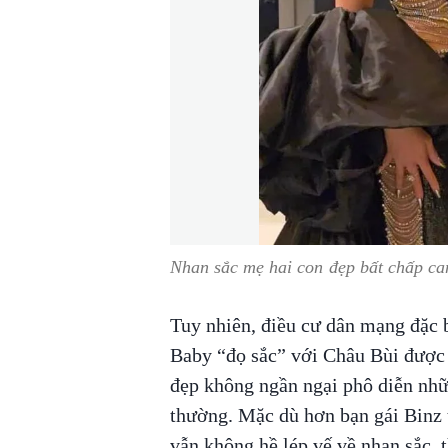
Nhan sắc mẹ hai con đẹp bất chấp c
Tuy nhiên, điều cư dân mạng đặc 
Baby “đọ sắc” với Châu Bùi được 
đẹp không ngần ngại phô diễn nhữ
thường. Mặc dù hơn bạn gái Binz 
vẫn không hề lép vế về nhan sắc, 