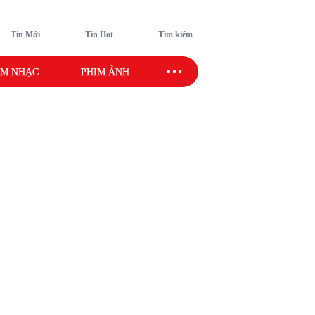
Tin Mới
Tin Hot
Tìm kiếm
M NHẠC
PHIM ẢNH
SAO SPORT