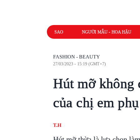
SAO
NGƯỜI MẪU - HOA HẬU
FASHION - BEAUTY
27/03/2023 - 15:19 (GMT+7)
Hút mỡ không c
của chị em phụ
T.H
Hút mỡ thừa là lựa chọn làm