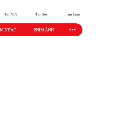
Tin Mới
Tin Hot
Tìm kiếm
M NHẠC
PHIM ẢNH
SAO SPORT