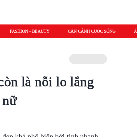
FASHION - BEAUTY
CẬN CẢNH CUỘC SỐNG
Â
òn là nỗi lo lắng
 nữ
 đẹp khá phổ biến bởi tính nhanh