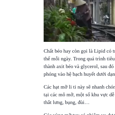
Chất béo hay còn gọi là Lipid có
thể mỗi ngày. Trong quá trình tiê
thành axit béo và glycerol, sau đ
phóng vào hệ bạch huyết dưới dạng
Các hạt mỡ li ti này sẽ nhanh chón
tại các mô mỡ, một số khu vực dễ
thắt lưng, bụng, đùi…
Các vùng mỡ tuy có nhiệm vụ dự t