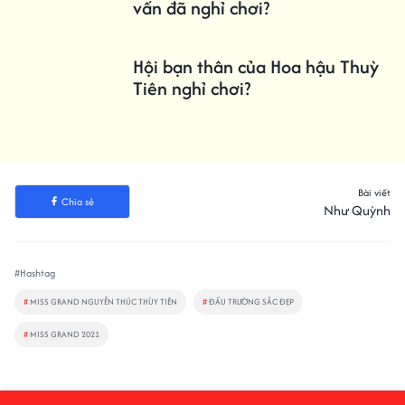
vấn đã nghỉ chơi?
Hội bạn thân của Hoa hậu Thuỳ
Tiên nghỉ chơi?
Bài viết
Chia sẻ
Như Quỳnh
#Hashtag
#
MISS GRAND NGUYỄN THÚC THÙY TIÊN
#
ĐẤU TRƯỜNG SẮC ĐẸP
#
MISS GRAND 2021