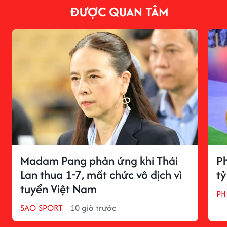
ĐƯỢC QUAN TÂM
Madam Pang phản ứng khi Thái
Ph
Lan thua 1-7, mất chức vô địch vì
tỷ
tuyển Việt Nam
PH
SAO SPORT
10 giờ trước