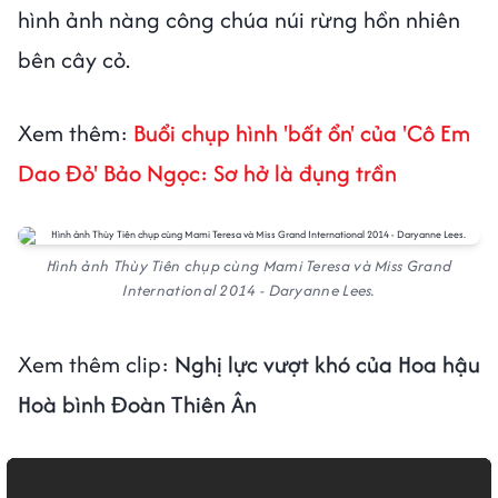
hình ảnh nàng công chúa núi rừng hồn nhiên
bên cây cỏ.
Xem thêm:
Buổi chụp hình 'bất ổn' của 'Cô Em
Dao Đỏ' Bảo Ngọc: Sơ hở là đụng trần
Hình ảnh Thùy Tiên chụp cùng Mami Teresa và Miss Grand
International 2014 - Daryanne Lees.
Xem thêm clip:
Nghị lực vượt khó của Hoa hậu
Hoà bình Đoàn Thiên Ân