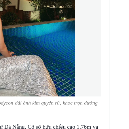
dycon dài ánh kim quyến rũ, khoe trọn đường
từ Đà Nẵng. Cô sở hữu chiều cao 1,76m và