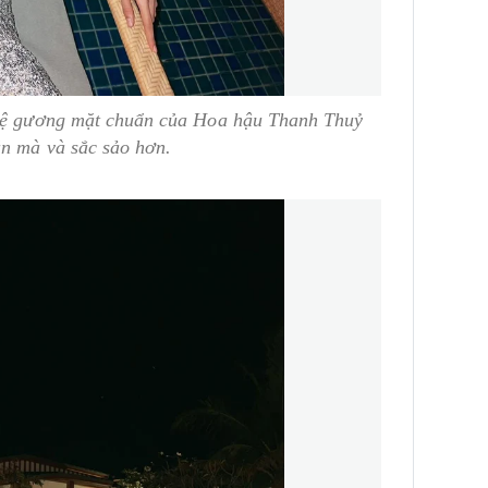
 lệ gương mặt chuẩn của Hoa hậu Thanh Thuỷ
ặn mà và sắc sảo hơn.