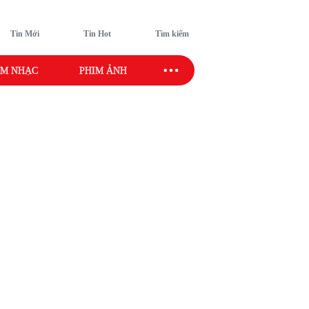
Tin Mới
Tin Hot
Tìm kiếm
M NHẠC
PHIM ẢNH
SAO SPORT