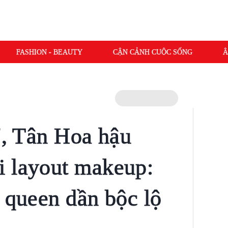
FASHION - BEAUTY
CẬN CẢNH CUỘC SỐNG
Â
', Tân Hoa hậu
i layout makeup:
y queen dần bộc lộ