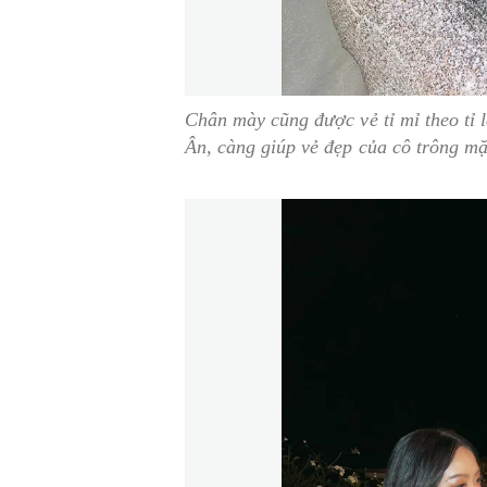
Chân mày cũng được vẻ tỉ mỉ theo tỉ
Ân, càng giúp vẻ đẹp của cô trông m