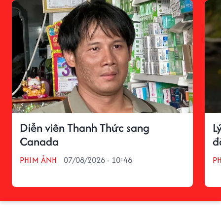
Diễn viên Thanh Thức sang
L
Canada
đ
PHIM ẢNH
07/08/2026 - 10:46
P