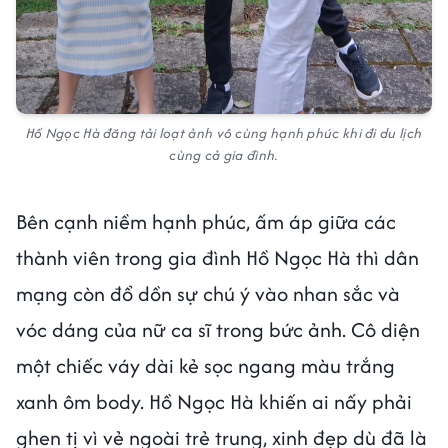
Hồ Ngọc Hà đăng tải loạt ảnh vô cùng hạnh phúc khi đi du lịch
cùng cả gia đình.
Bên cạnh niềm hạnh phúc, ấm áp giữa các
thành viên trong gia đình Hồ Ngọc Hà thì dân
mạng còn đổ dồn sự chú ý vào nhan sắc và
vóc dáng của nữ ca sĩ trong bức ảnh. Cô diện
một chiếc váy dài kẻ sọc ngang màu trắng
xanh ôm body. Hồ Ngọc Hà khiến ai nấy phải
ghen tị vì vẻ ngoài trẻ trung, xinh đẹp dù đã là