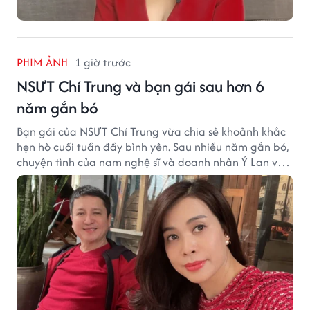
PHIM ẢNH
1 giờ trước
NSƯT Chí Trung và bạn gái sau hơn 6
năm gắn bó
Bạn gái của NSƯT Chí Trung vừa chia sẻ khoảnh khắc
hẹn hò cuối tuần đầy bình yên. Sau nhiều năm gắn bó,
chuyện tình của nam nghệ sĩ và doanh nhân Ý Lan vẫn
nhận được sự quan tâm từ công chúng.