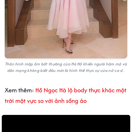
Thân hình mập ốm bất thường của Hà Hồ khiến người hâm mộ và
dân mạng không biết đâu mới là hình thể thực sự của nữ ca sĩ.
Xem thêm:
Hồ Ngọc Hà lộ body thực khác một
trời một vực so với ảnh sống ảo