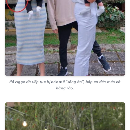
Hồ Ngọc Hà tiếp tục bị bóc mẽ "sống ảo", bóp eo đến méo cả
hàng rào.