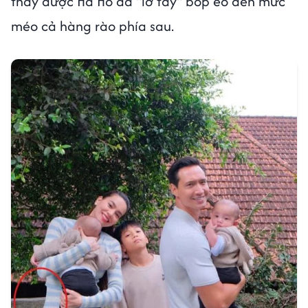
thấy được Hà Hồ đã "lỡ tay" bóp eo đến mức
méo cả hàng rào phía sau.