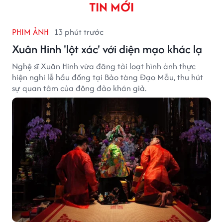
TIN MỚI
PHIM ẢNH
13 phút trước
Xuân Hinh 'lột xác' với diện mạo khác lạ
Nghệ sĩ Xuân Hinh vừa đăng tải loạt hình ảnh thực
hiện nghi lễ hầu đồng tại Bảo tàng Đạo Mẫu, thu hút
sự quan tâm của đông đảo khán giả.