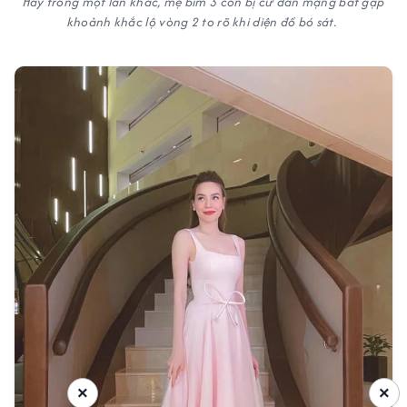
Hay trong một lần khác, mẹ bỉm 3 con bị cư dân mạng bắt gặp
khoảnh khắc lộ vòng 2 to rõ khi diện đồ bó sát.
×
×