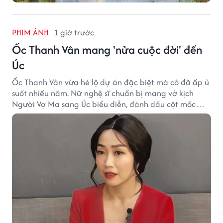
PHIM ẢNH
1 giờ trước
Ốc Thanh Vân mang 'nửa cuộc đời' đến
Úc
Ốc Thanh Vân vừa hé lộ dự án đặc biệt mà cô đã ấp ủ
suốt nhiều năm. Nữ nghệ sĩ chuẩn bị mang vở kịch
Người Vợ Ma sang Úc biểu diễn, đánh dấu cột mốc
đáng nhớ trong hành trình làm nghề.