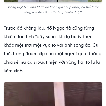
Trong một bức ảnh khác do khán giả chụp được, có thể thấy
vòng eo của nữ ca sĩ trông "suôn đuột"
Trước đó không lâu, Hồ Ngọc Hà cũng từng
khiến dân tình "dậy sóng" khi lộ body thực
khác một trời một vực so với ảnh sống ảo. Cụ
thể, trong đoạn clip của một người qua đường
chia sẻ, nữ ca sĩ xuất hiện với vòng hai to lù lù
kém xinh.