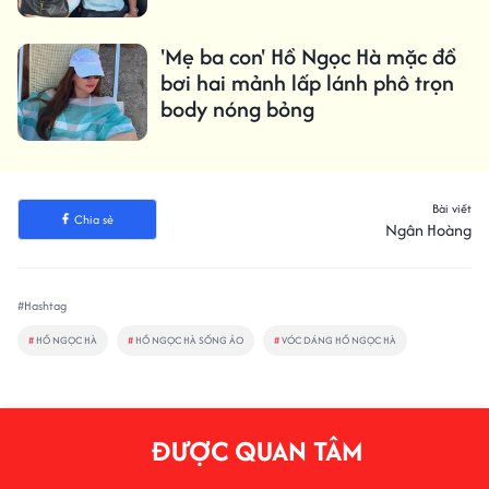
'Mẹ ba con' Hồ Ngọc Hà mặc đồ
bơi hai mảnh lấp lánh phô trọn
body nóng bỏng
Bài viết
Chia sẻ
Ngân Hoàng
#Hashtag
#
HỒ NGỌC HÀ
#
HỒ NGỌC HÀ SỐNG ẢO
#
VÓC DÁNG HỒ NGỌC HÀ
ĐƯỢC QUAN TÂM