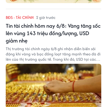
BĐS - TÀI CHÍNH
2 giờ trước
Tin tài chính hôm nay 6/8: Vàng tăng sốc
lên vùng 143 triệu đồng/lượng, USD
giảm nhẹ
Thị trường tài chính ngày 6/8 ghi nhận diễn biến sôi
động khi vàng và bạc đồng loạt tăng mạnh theo đà đi
lên của thị trường quốc tế. Trong khi đó, USD tại các
ngân hàng tiếp tục hạ nhiệt dù tỷ giá trung tâm lập
đỉnh mới.