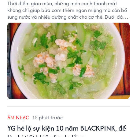
Thời điểm giao mùa, những món canh thanh mát
không chỉ giúp bữa cơm thêm ngon miệng mà còn bổ
sung nước và nhiều dưỡng chất cho cơ thể. Dưới đây
là một số món canh đơn giản, dễ nấu, phù hợp cho cả
gia đình.
ÂM NHẠC
15 phút trước
YG hé lộ sự kiện 10 năm BLACKPINK, để