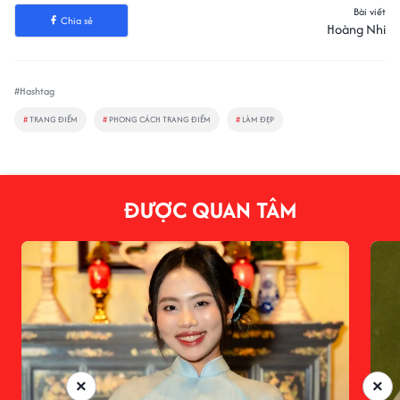
Bài viết
Chia sẻ
Hoàng Nhi
#Hashtag
#
TRANG ĐIỂM
#
PHONG CÁCH TRANG ĐIỂM
#
LÀM ĐẸP
ĐƯỢC QUAN TÂM
×
×