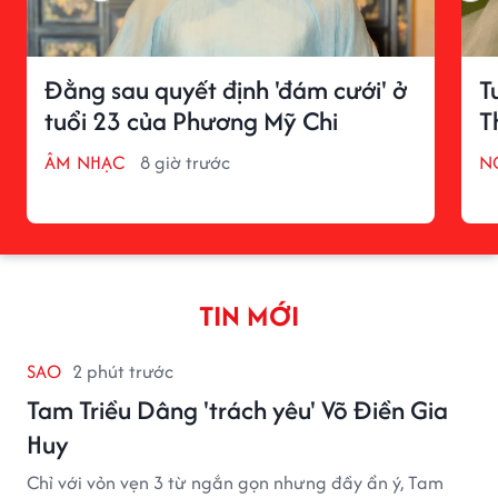
Đằng sau quyết định 'đám cưới' ở
T
tuổi 23 của Phương Mỹ Chi
T
ÂM NHẠC
8 giờ trước
N
TIN MỚI
SAO
2 phút trước
Tam Triều Dâng 'trách yêu' Võ Điền Gia
Huy
Chỉ với vỏn vẹn 3 từ ngắn gọn nhưng đầy ẩn ý, Tam