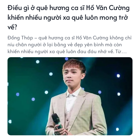
Điều gì ở quê hương ca sĩ Hồ Văn Cường
khiến nhiều người xa quê luôn mong trở
về?
Đồng Tháp – quê hương ca sĩ Hồ Văn Cường không chỉ
níu chân người ở lại bằng vẻ đẹp yên bình mà còn
khiến nhiều người xa quê luôn đau đáu nhớ về. Từ
cảnh sắc, ẩm thực đến tình người mộc mạc, tất cả tạo
nên sức hút rất riêng của vùng đất sen hồng.