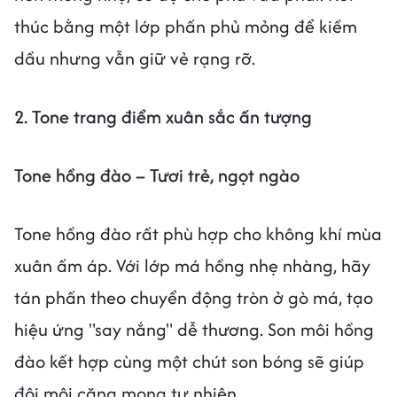
thúc bằng một lớp phấn phủ mỏng để kiềm
dầu nhưng vẫn giữ vẻ rạng rỡ.
2. Tone trang điểm xuân sắc ấn tượng
Tone hồng đào – Tươi trẻ, ngọt ngào
Tone hồng đào rất phù hợp cho không khí mùa
xuân ấm áp. Với lớp má hồng nhẹ nhàng, hãy
tán phấn theo chuyển động tròn ở gò má, tạo
hiệu ứng "say nắng" dễ thương. Son môi hồng
đào kết hợp cùng một chút son bóng sẽ giúp
đôi môi căng mọng tự nhiên.